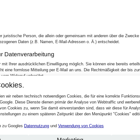
oder juristische Person, die allein oder gemeinsam mit anderen über die Zwecke
bezogenen Daten (z.B. Namen, E-Mail-Adressen o. Ä.) entscheidet.
zur Datenverarbeitung
mit Ihrer ausdrücklichen Einwilligung möglich. Sie können eine bereits erteilt
icht eine formlose Mitteilung per E-Mail an uns. Die Rechtmäßigkeit der bis z
t vom Widerruf unberührt.
ookies.
ständigen Aufsichtsbehörde
en wir neben technisch notwendigen Cookies, die für eine korrekte Funktion
 steht dem Betroffenen ein Beschwerderecht bei der zuständigen
 Google. Diese Dienste dienen primär der Analyse von Webtraffic und werber
behörde in datenschutzrechtlichen Fragen ist der
von Cookies zu, wenn Sie damit einverstanden sind, dass wir diese für Anal
andes, in dem unser Unternehmen seinen Sitz hat. Eine Liste der
nstellungen zu einem späteren Zeitpunkt über den Menüpunkt "Cookies" editi
ntaktdaten können folgendem Link entnommen werden:
hriften_Links/anschriften_links-node.html
.
en zu Googles
Datennutzung
und
Verwendung von Cookies
eit
g
Marketing