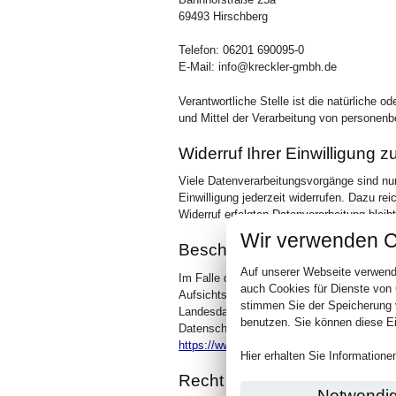
69493 Hirschberg
Telefon: 06201 690095-0
E-Mail: info@kreckler-gmbh.de
Verantwortliche Stelle ist die natürliche 
und Mittel der Verarbeitung von personen
Widerruf Ihrer Einwilligung 
Viele Datenverarbeitungsvorgänge sind nur 
Einwilligung jederzeit widerrufen. Dazu re
Widerruf erfolgten Datenverarbeitung bleib
Wir verwenden C
Beschwerderecht bei der zu
Auf unserer Webseite verwend
Im Falle datenschutzrechtlicher Verstöße
auch Cookies für Dienste von
Aufsichtsbehörde zu. Zuständige Aufsichts
stimmen Sie der Speicherung 
Landesdatenschutzbeauftragte des Bundesl
benutzen. Sie können diese Ei
Datenschutzbeauftragten sowie deren Ko
https://www.bfdi.bund.de/DE/Infothek/Ansc
Hier erhalten Sie Information
Recht auf Datenübertragbark
Notwendi