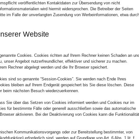
spflicht veröffentlichten Kontaktdaten zur Übersendung von nicht
formationsmaterialien wird hiermit widersprochen. Die Betreiber der Seiten
ritte im Falle der unverlangten Zusendung von Werbeinformationen, etwa durc
unserer Website
o genannte Cookies. Cookies richten auf Ihrem Rechner keinen Schaden an un
u, unser Angebot nutzerfreundlicher, effektiver und sicherer zu machen.
Ihrem Rechner abgelegt werden und die Ihr Browser speichert.
kies sind so genannte “Session-Cookies”. Sie werden nach Ende Ihres
kies bleiben auf Ihrem Endgerät gespeichert bis Sie diese löschen. Diese
er beim nächsten Besuch wiederzuerkennen.
dass Sie über das Setzen von Cookies informiert werden und Cookies nur im
ies für bestimmte Fälle oder generell ausschließen sowie das automatische
owser aktivieren. Bei der Deaktivierung von Cookies kann die Funktionalitä
onischen Kommunikationsvorgangs oder zur Bereitstellung bestimmter, von
rbfunktion) erforderlich sind, werden auf Grundlage von Art. 6 Abs. 1 lit. f