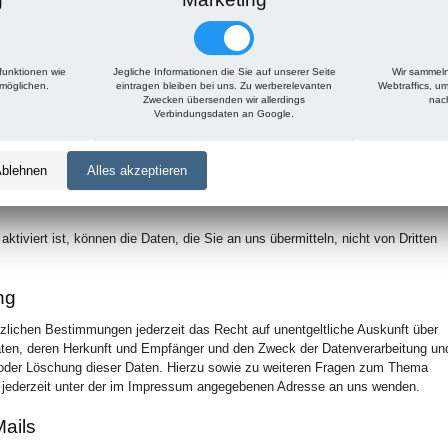
undlage Ihrer Einwilligung oder in Erfüllung eines Vertrags automatisiert
n in einem gängigen, maschinenlesbaren Format aushändigen zu lassen. Sofer
inen anderen Verantwortlichen verlangen, erfolgt dies nur, soweit es technisc
funktionen wie
Jegliche Informationen die Sie auf unserer Seite
Wir sammeln
rmöglichen.
eintragen bleiben bei uns. Zu werberelevanten
Webtraffics, u
Zwecken übersenden wir allerdings
nac
lung
Verbindungsdaten an Google.
und zum Schutz der Übertragung vertraulicher Inhalte, wie zum Beispiel
s als Seitenbetreiber senden, eine SSL-bzw. TLS-Verschlüsselung. Eine
blehnen
Alles akzeptieren
an, dass die Adresszeile des Browsers von “http://” auf “https://” wechselt
erzeile.
iviert ist, können die Daten, die Sie an uns übermitteln, nicht von Dritten
ng
zlichen Bestimmungen jederzeit das Recht auf unentgeltliche Auskunft über
ten, deren Herkunft und Empfänger und den Zweck der Datenverarbeitung un
g oder Löschung dieser Daten. Hierzu sowie zu weiteren Fragen zum Thema
jederzeit unter der im Impressum angegebenen Adresse an uns wenden.
ails