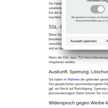
Sie haben das Recht, Daten, die wir auf Gr
verarbeiten, an sich oder an einen Dritte
Sie die direkte Übertragung der Daten an e
machbar ist.
Wir speichern Cookies um Grund
Nutzerauthentifizierung zu e
SSL- bzw. TLS-Verschlüsse
Diese Seite nutzt aus Sicherheitsgründen 
Bestellungen oder Anfragen, die Sie an un
Auswahl speichern
A
verschlüsselte Verbindung erkennen Sie dar
und an dem Schloss-Symbol in Ihrer Brows
Wenn die SSL- bzw. TLS-Verschlüsselung akt
mitgelesen werden.
Auskunft, Sperrung, Löschu
Sie haben im
Rahmen
der geltenden geset
Ihre gespeicherten personenbezogenen Da
ggf. ein Recht auf Berichtigung, Sperrun
personenbezogene Daten können Sie sich 
Widerspruch gegen Werbe-M