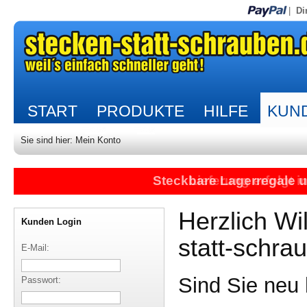
|
Di
START
PRODUKTE
HILFE
KUND
Sie sind hier:
Mein Konto
Steckbare Lagerregale 
Lieferung erfolgt 
Herzlich W
Kunden Login
statt-schra
E-Mail:
Sind Sie neu 
Passwort: