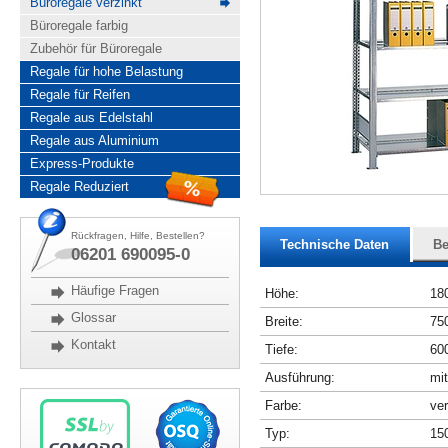
Büroregale verzinkt
Büroregale farbig
Zubehör für Büroregale
Regale für hohe Belastung
Regale für Reifen
Regale aus Edelstahl
Regale aus Aluminium
Express-Produkte
Regale Reduziert
Rückfragen, Hilfe, Bestellen?
Technische Daten
Be
06201 690095-0
Häufige Fragen
Höhe:
18
Glossar
Breite:
75
Kontakt
Tiefe:
60
Ausführung:
mit
Farbe:
ver
Typ:
15