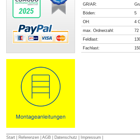
GR/AR:
Gr
Böden:
5
OH:
4 
max. Ordnerzahl:
72
Feldlast:
13
Fachlast:
15
Start
|
Referenzen
|
AGB
|
Datenschutz
|
Impressum
|