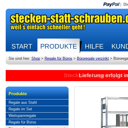
|
Di
START
PRODUKTE
HILFE
KUND
Sie sind hier:
Shop
>
Regale für Büros
>
Büroregale verzinkt
>
Bürorega
Steckbare Lagerregale 
Lieferung erfolgt 
Produkte
Regale aus Stahl
Regale im Set
Weitspannregale
Regale für Büros