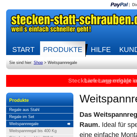
|
Di
START
PRODUKTE
HILFE
KUND
Sie sind hier:
Shop
>
Weitspannregale
Steckbare Lagerregale 
Lieferung erfolgt 
Weitspannr
Produkte
Regale aus Stahl
Das Weitspannrega
Regale im Set
Raum.
Ideal für sp
Weitspannregale
Weitspannregal bis 400 Kg
eine einfache Mont