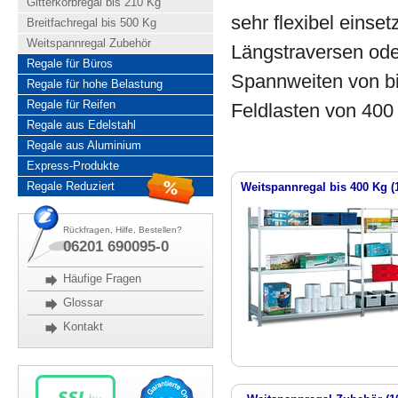
Gitterkorbregal bis 210 Kg
sehr flexibel einse
Breitfachregal bis 500 Kg
Weitspannregal Zubehör
Längstraversen ode
Regale für Büros
Spannweiten von b
Regale für hohe Belastung
Regale für Reifen
Feldlasten von 400 
Regale aus Edelstahl
Regale aus Aluminium
Express-Produkte
Regale Reduziert
Weitspannregal bis 400 Kg
(
Rückfragen, Hilfe, Bestellen?
06201 690095-0
Häufige Fragen
Glossar
Kontakt