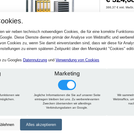
386,37 € inkl. MwSt
Verfügbarkeit:
Sofort
ookies.
en wir neben technisch notwendigen Cookies, die für eine korrekte Funktion
Stck.
 Google. Diese Dienste dienen primär der Analyse von Webtraffic und werber
von Cookies zu, wenn Sie damit einverstanden sind, dass wir diese für Anal
nstellungen zu einem späteren Zeitpunkt über den Menüpunkt "Cookies" editi
en zu Googles
Datennutzung
und
Verwendung von Cookies
g
Marketing
Technische Daten
Beschreibung
Zu diesem Artikel passt
Höhe:
2000 mm
funktionen wie
Jegliche Informationen die Sie auf unserer Seite
Wir sammeln
Breite:
750 mm
rmöglichen.
eintragen bleiben bei uns. Zu werberelevanten
Webtraffics, u
Zwecken übersenden wir allerdings
nac
Tiefe:
600 mm
Verbindungsdaten an Google.
Ausführung:
mit Mittelanschlag
Farbe:
RAL 7035 - lichtgrau
blehnen
Alles akzeptieren
Typ:
150