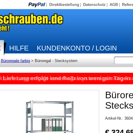
|
Direktbestellung
|
Datenschutz
|
AGB
|
Refer
E
HILFE
KUNDENKONTO / LOGIN
>
Büroregale farbig
>
Büroregal - Stecksystem
kbare Lagerregale und Regalsysteme günstig ka
Lieferung erfolgt innerhalb von wenigen Tagen
Bürore
Steck
Artikel-Nr.: 360
€ 324,6