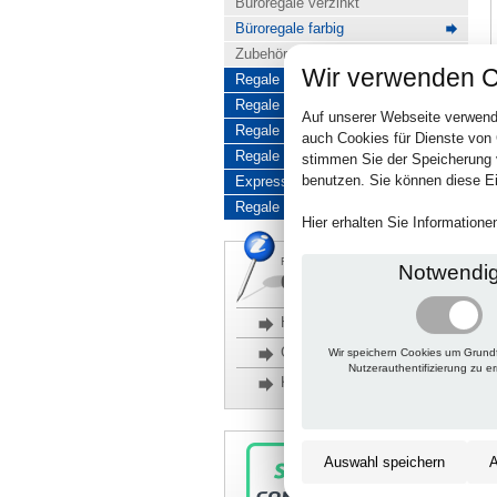
Büroregale verzinkt
Büroregale farbig
Zubehör für Büroregale
Wir verwenden C
Regale für hohe Belastung
Regale für Reifen
Auf unserer Webseite verwend
Regale aus Edelstahl
auch Cookies für Dienste von
Regale aus Aluminium
stimmen Sie der Speicherung 
benutzen. Sie können diese Ei
Express-Produkte
Regale Reduziert
Hier erhalten Sie Information
Rückfragen, Hilfe, Bestellen?
Notwendi
06201 690095-0
Häufige Fragen
Glossar
Wir speichern Cookies um Grund
Nutzerauthentifizierung zu e
Kontakt
Auswahl speichern
A