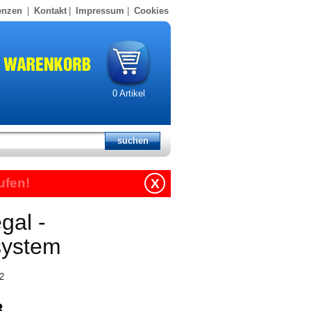
enzen
|
Kontakt
|
Impressum
|
Cookies
0
Artikel
ufen!
X
gal -
system
42
8