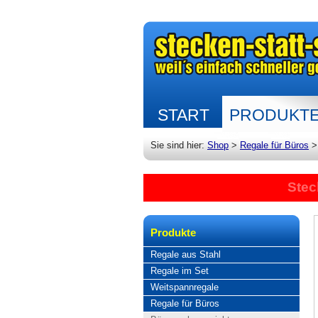
START
PRODUKT
Sie sind hier:
Shop
>
Regale für Büros
Stec
Produkte
Regale aus Stahl
Regale im Set
Weitspannregale
Regale für Büros