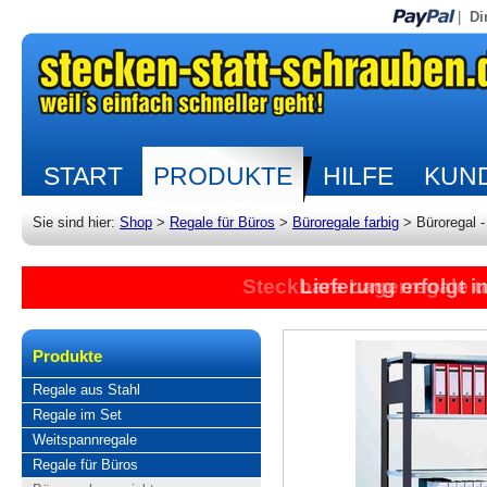
|
Di
START
PRODUKTE
HILFE
KUND
Sie sind hier:
Shop
>
Regale für Büros
>
Büroregale farbig
>
Büroregal 
Steckbare Lagerregale 
Lieferung erfolgt 
Produkte
Regale aus Stahl
Regale im Set
Weitspannregale
Regale für Büros