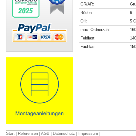
GR/AR:
Gru
Böden:
6
OH:
5 O
max. Ordnerzahl:
16
Feldlast:
140
Fachlast:
150
Start
|
Referenzen
|
AGB
|
Datenschutz
|
Impressum
|