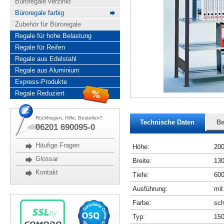
Büroregale verzinkt
Büroregale farbig
Zubehör für Büroregale
Regale für hohe Belastung
Regale für Reifen
Regale aus Edelstahl
Regale aus Aluminium
Express-Produkte
Regale Reduziert
Rückfragen, Hilfe, Bestellen?
Technische Daten
Be
06201 690095-0
Häufige Fragen
Höhe:
20
Glossar
Breite:
13
Kontakt
Tiefe:
60
Ausführung:
mit
Farbe:
sch
Typ:
15