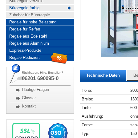
Büroregale verzinkt
Büroregale farbig
Zubehör für Büroregale
Regale für hohe Belastung
Regale für Reifen
Regale aus Edelstahl
Regale aus Aluminium
Express-Produkte
Regale Reduziert
Rückfragen, Hilfe, Bestellen?
Technische Daten
Be
06201 690095-0
Häufige Fragen
Höhe:
200
Glossar
Breite:
130
Kontakt
Tiefe:
600
Ausführung:
ohne
Farbe:
schw
Typ:
150