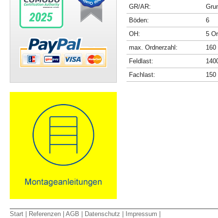
GR/AR:
Gru
Böden:
6
OH:
5 O
max. Ordnerzahl:
160
Feldlast:
140
Fachlast:
150
Start
|
Referenzen
|
AGB
|
Datenschutz
|
Impressum
|