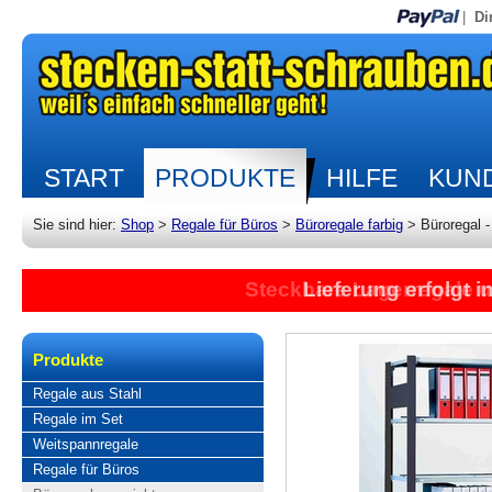
|
Di
START
PRODUKTE
HILFE
KUND
Sie sind hier:
Shop
>
Regale für Büros
>
Büroregale farbig
>
Büroregal 
Steckbare Lagerregale 
Lieferung erfolgt 
Produkte
Regale aus Stahl
Regale im Set
Weitspannregale
Regale für Büros