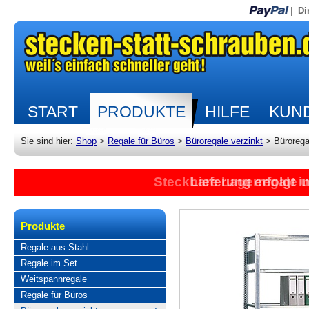
|
Di
START
PRODUKTE
HILFE
KUND
Sie sind hier:
Shop
>
Regale für Büros
>
Büroregale verzinkt
>
Bürorega
Steckbare Lagerregale 
Lieferung erfolgt 
Produkte
Regale aus Stahl
Regale im Set
Weitspannregale
Regale für Büros