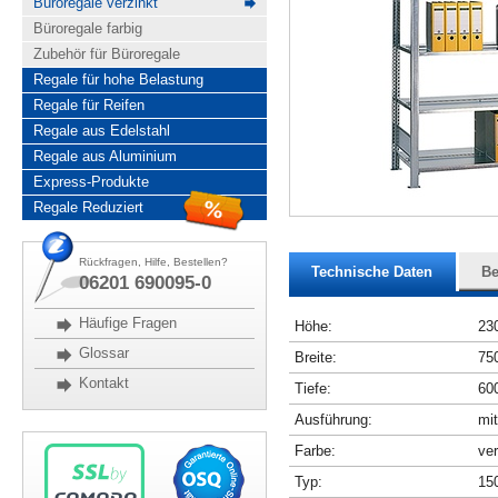
Büroregale verzinkt
Büroregale farbig
Zubehör für Büroregale
Regale für hohe Belastung
Regale für Reifen
Regale aus Edelstahl
Regale aus Aluminium
Express-Produkte
Regale Reduziert
Rückfragen, Hilfe, Bestellen?
Technische Daten
Be
06201 690095-0
Häufige Fragen
Höhe:
23
Glossar
Breite:
75
Kontakt
Tiefe:
60
Ausführung:
mit
Farbe:
ver
Typ:
15