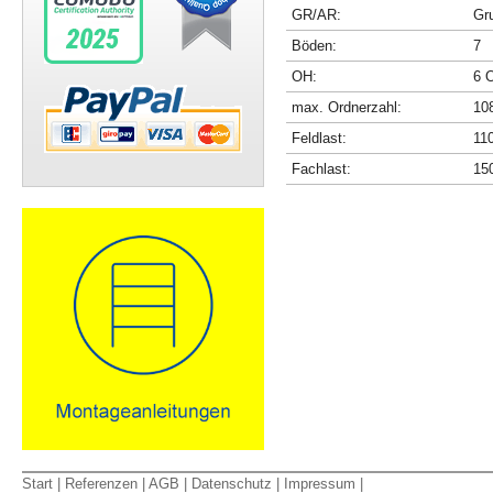
GR/AR:
Gr
Böden:
7
OH:
6 
max. Ordnerzahl:
10
Feldlast:
11
Fachlast:
15
Start
|
Referenzen
|
AGB
|
Datenschutz
|
Impressum
|