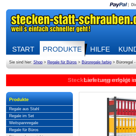
|
Di
START
PRODUKTE
HILFE
KUND
Sie sind hier:
Shop
>
Regale für Büros
>
Büroregale farbig
>
Büroregal 
Steckbare Lagerregale 
Lieferung erfolgt 
Produkte
Regale aus Stahl
Regale im Set
Weitspannregale
Regale für Büros