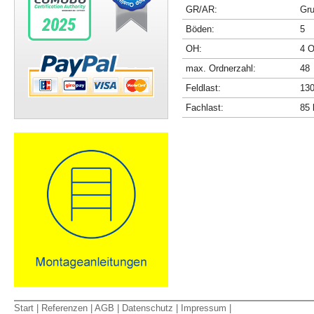
GR/AR:
Gru
Böden:
5
OH:
4 O
max. Ordnerzahl:
48
Feldlast:
130
Fachlast:
85 
Start
|
Referenzen
|
AGB
|
Datenschutz
|
Impressum
|