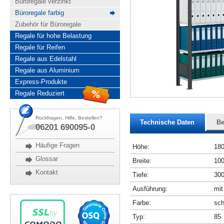
Büroregale verzinkt
Büroregale farbig
Zubehör für Büroregale
Regale für hohe Belastung
Regale für Reifen
Regale aus Edelstahl
Regale aus Aluminium
Express-Produkte
Regale Reduziert
Rückfragen, Hilfe, Bestellen?
Technische Daten
Be
06201 690095-0
Häufige Fragen
Höhe:
18
Glossar
Breite:
10
Kontakt
Tiefe:
30
Ausführung:
mit
Farbe:
sch
Typ:
85