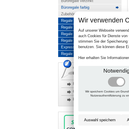
Büroregale verzinkt
Büroregale farbig
Zubehör für Büroregale
Wir verwenden C
Regale für hohe Belastung
Regale für Reifen
Auf unserer Webseite verwend
Regale aus Edelstahl
auch Cookies für Dienste von
Regale aus Aluminium
stimmen Sie der Speicherung 
benutzen. Sie können diese Ei
Express-Produkte
Regale Reduziert
Hier erhalten Sie Information
Rückfragen, Hilfe, Bestellen?
Notwendi
06201 690095-0
Häufige Fragen
Glossar
Wir speichern Cookies um Grund
Nutzerauthentifizierung zu e
Kontakt
Auswahl speichern
A