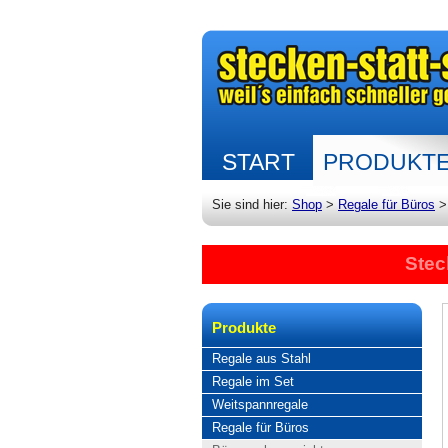
START
PRODUKT
Sie sind hier:
Shop
>
Regale für Büros
Stec
Produkte
Regale aus Stahl
Regale im Set
Weitspannregale
Regale für Büros