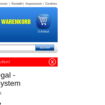
enzen
|
Kontakt
|
Impressum
|
Cookies
0
Artikel
ufen!
X
gal -
system
25
2