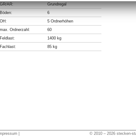
GR/AR:
Grundregal
Böden:
6
OH:
5 Ordnerhöhen
max. Ordnerzahl:
60
Feldlast:
1400 kg
Fachlast:
85 kg
mpressum
|
© 2010 – 2026 stecken-sta