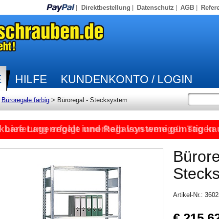
|
Direktbestellung
|
Datenschutz
|
AGB
|
Refer
E
HILFE
KUNDENKONTO / LOGIN
>
Büroregale farbig
>
Büroregal - Stecksystem
kbare Lagerregale und Regalsysteme günstig ka
Lieferung erfolgt innerhalb von wenigen Tagen
Bürore
Steck
Artikel-Nr.: 360
€ 215,6