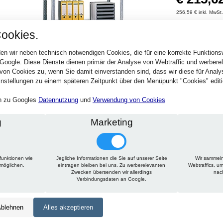
256,59 € inkl. MwSt
Verfügbarkeit:
Sofort
ookies.
en wir neben technisch notwendigen Cookies, die für eine korrekte Funktion
Stck.
 Google. Diese Dienste dienen primär der Analyse von Webtraffic und werber
von Cookies zu, wenn Sie damit einverstanden sind, dass wir diese für Anal
nstellungen zu einem späteren Zeitpunkt über den Menüpunkt "Cookies" editi
en zu Googles
Datennutzung
und
Verwendung von Cookies
g
Marketing
Technische Daten
Beschreibung
Zu diesem Artikel passt
Höhe:
2000 mm
funktionen wie
Jegliche Informationen die Sie auf unserer Seite
Wir sammeln
Breite:
1000 mm
rmöglichen.
eintragen bleiben bei uns. Zu werberelevanten
Webtraffics, u
Zwecken übersenden wir allerdings
nac
Tiefe:
300 mm
Verbindungsdaten an Google.
Ausführung:
ohne Anschlagleiste
Farbe:
RAL 7035 - lichtgrau
blehnen
Alles akzeptieren
Typ:
85