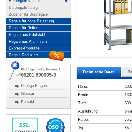
Büroregale verzinkt
Büroregale farbig
Zubehör für Büroregale
Regale für hohe Belastung
Regale für Reifen
Regale aus Edelstahl
Regale aus Aluminium
Express-Produkte
Regale Reduziert
Rückfragen, Hilfe, Bestellen?
Technische Daten
Be
06201 690095-0
Häufige Fragen
Höhe:
200
Glossar
Breite:
130
Kontakt
Tiefe:
300
Ausführung:
ohne
Farbe:
verz
Typ:
85