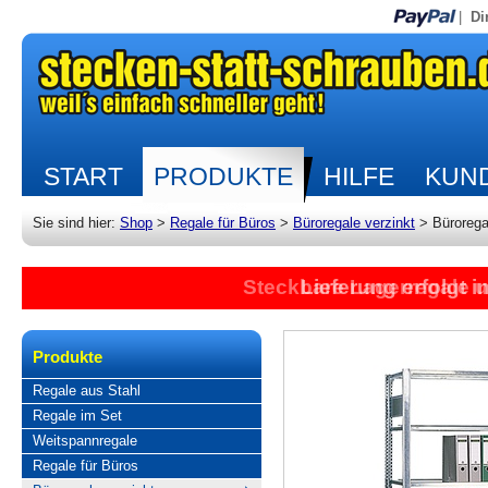
|
Di
START
PRODUKTE
HILFE
KUND
Sie sind hier:
Shop
>
Regale für Büros
>
Büroregale verzinkt
>
Bürorega
Steckbare Lagerregale 
Lieferung erfolgt 
Produkte
Regale aus Stahl
Regale im Set
Weitspannregale
Regale für Büros