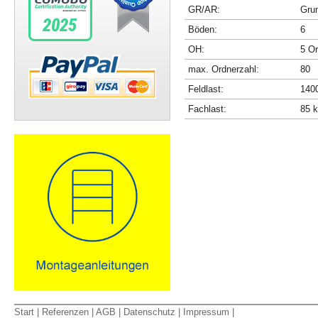
GR/AR:
Gru
Böden:
6
OH:
5 O
max. Ordnerzahl:
80
Feldlast:
140
Fachlast:
85 
Start
|
Referenzen
|
AGB
|
Datenschutz
|
Impressum
|