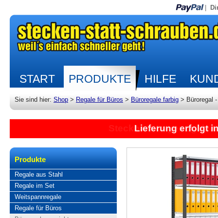
|
Di
START
PRODUKTE
HILFE
KUND
Sie sind hier:
Shop
>
Regale für Büros
>
Büroregale farbig
>
Büroregal 
Lieferung erfolgt 
Produkte
Regale aus Stahl
Regale im Set
Weitspannregale
Regale für Büros