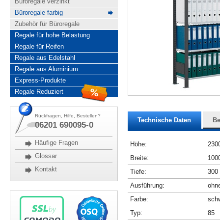
Büroregale verzinkt
Büroregale farbig
Zubehör für Büroregale
Regale für hohe Belastung
Regale für Reifen
Regale aus Edelstahl
Regale aus Aluminium
Express-Produkte
Regale Reduziert
Rückfragen, Hilfe, Bestellen?
Technische Daten
Be
06201 690095-0
Häufige Fragen
Höhe:
230
Glossar
Breite:
100
Kontakt
Tiefe:
300
Ausführung:
ohne
Farbe:
schw
Typ:
85