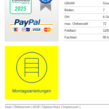
GR/AR:
Gru
Böden:
7
OH:
6 O
max. Ordnerzahl:
72
Feldlast:
110
Fachlast:
85 
Start
|
Referenzen
|
AGB
|
Datenschutz
|
Impressum
|