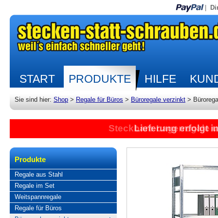
|
Di
START
PRODUKTE
HILFE
KUND
Sie sind hier:
Shop
>
Regale für Büros
>
Büroregale verzinkt
>
Bürorega
Steckbare Lagerregale 
Lieferung erfolgt 
Produkte
Regale aus Stahl
Regale im Set
Weitspannregale
Regale für Büros