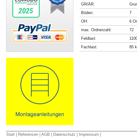
GR/AR:
Gru
Böden:
7
OH:
6 O
max. Ordnerzahl:
72
Feldlast:
110
Fachlast:
85 
Start
|
Referenzen
|
AGB
|
Datenschutz
|
Impressum
|