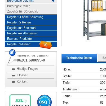
Büroregale verzinkt
Büroregale farbig
Zubehör für Büroregale
Regale für hohe Belastung
Regale für Reifen
Regale aus Edelstahl
Regale aus Aluminium
Express-Produkte
Regale Reduziert
Rückfragen, Hilfe, Bestellen?
Technische Daten
Be
06201 690095-0
Häufige Fragen
Höhe:
230
Glossar
Breite:
100
Kontakt
Tiefe:
300
Ausführung:
ohne
Farbe:
verz
Typ:
85