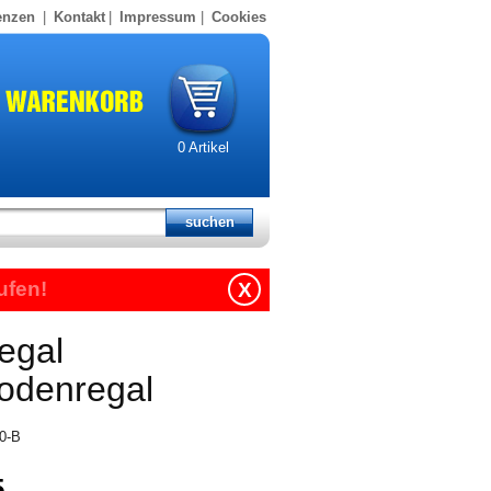
enzen
|
Kontakt
|
Impressum
|
Cookies
0
Artikel
ufen!
X
egal
odenregal
50-B
5