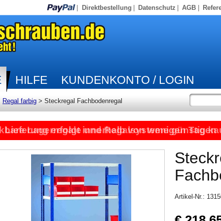
|
Direktbestellung
|
Datenschutz
|
AGB
|
Refer
E
HILFE
KUNDENKONTO / LOGIN
>
Regal farbig
>
Steckregal Fachbodenregal
kbare Lagerregale und Regalsysteme günstig ka
Lieferung erfolgt innerhalb von wenigen Tagen
Steckr
Fachb
Artikel-Nr.: 131
€ 218,6