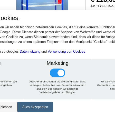
260,19 € inkl. MwSt
Verfügbarkeit:
Sofort
ookies.
en wir neben technisch notwendigen Cookies, die für eine korrekte Funktion
Stck.
 Google. Diese Dienste dienen primär der Analyse von Webtraffic und werber
von Cookies zu, wenn Sie damit einverstanden sind, dass wir diese für Anal
nstellungen zu einem späteren Zeitpunkt über den Menüpunkt "Cookies" editi
en zu Googles
Datennutzung
und
Verwendung von Cookies
g
Marketing
funktionen wie
Jegliche Informationen die Sie auf unserer Seite
Wir sammeln
Technische Daten
Beschreibung
Zu diesem Artikel passt
rmöglichen.
eintragen bleiben bei uns. Zu werberelevanten
Webtraffics, u
Zwecken übersenden wir allerdings
nac
Verbindungsdaten an Google.
Höhe:
2000 mm
Breite:
1000 mm
blehnen
Alles akzeptieren
Tiefe:
500 mm