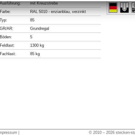
Ausführung:
mit Kreuzstrebe
Farbe:
RAL 5010 - enzianblau, verzinkt
Typ:
85
GR/AR:
Grundregal
Böden:
5
Feldlast:
1300 kg
Fachlast:
85 kg
mpressum
|
© 2010 – 2026 stecken-sta