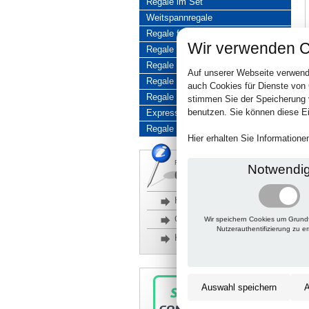
Regale im Set
Weitspannregale
Regale für Büros
Wir verwenden C
Regale für hohe Belastung
Regale für Reifen
Auf unserer Webseite verwend
Regale aus Edelstahl
auch Cookies für Dienste von
Regale aus Aluminium
stimmen Sie der Speicherung 
benutzen. Sie können diese Ei
Express-Produkte
Regale Reduziert
Hier erhalten Sie Information
Rückfragen, Hilfe, Bestellen?
Notwendi
06201 690095-0
Häufige Fragen
Glossar
Wir speichern Cookies um Grund
Nutzerauthentifizierung zu e
Kontakt
Auswahl speichern
A