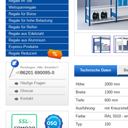
Regale im Set
Weitspannregale
Regale für Büros
Regale für hohe Belastung
Regale für Reifen
Regale aus Edelstahl
Regale aus Aluminium
Express-Produkte
Regale Reduziert
Rückfragen, Hilfe, Bestellen?
Technische Daten
Be
06201 690095-0
Häufige Fragen
Höhe:
2000 mm
Glossar
Breite:
1300 mm
Kontakt
Tiefe:
600 mm
Ausführung:
mit Kreuzstre
Farbe:
RAL 5010 - en
Typ:
150