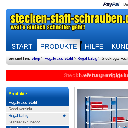
|
Di
START
PRODUKTE
HILFE
KUND
Sie sind hier:
Shop
>
Regale aus Stahl
>
Regal farbig
>
Steckregal Fac
Steckbare Lagerregale 
Lieferung erfolgt 
Produkte
Regale aus Stahl
Regal verzinkt
Regal farbig
Stahlregal-Zubehör