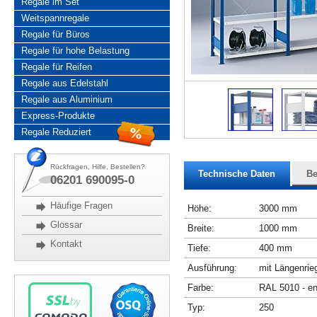
Regale im Set
Weitspannregale
Regale für Büros
Regale für hohe Belastung
Regale für Reifen
Regale aus Edelstahl
Regale aus Aluminium
Express-Produkte
Regale Reduziert
Rückfragen, Hilfe, Bestellen?
Technische Daten
Be
06201 690095-0
Häufige Fragen
Höhe:
3000 mm
Glossar
Breite:
1000 mm
Kontakt
Tiefe:
400 mm
Ausführung:
mit Längenrie
Farbe:
RAL 5010 - en
Typ:
250