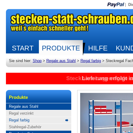
|
Di
START
PRODUKTE
HILFE
KUND
Sie sind hier:
Shop
>
Regale aus Stahl
>
Regal farbig
>
Steckregal Fac
Steckbare Lagerregale 
Lieferung erfolgt 
Produkte
Regale aus Stahl
Regal verzinkt
Regal farbig
Stahlregal-Zubehör