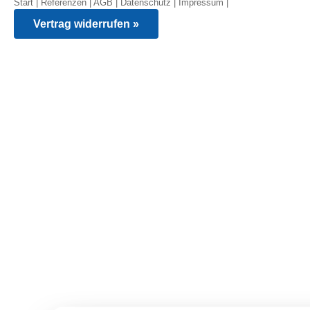
Start
|
Referenzen
|
AGB
|
Datenschutz
|
Impressum
|
Vertrag widerrufen »