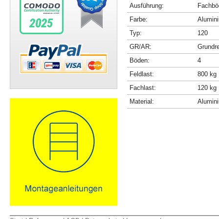
Ausführung:
Fachböd
Farbe:
Alumini
Typ:
120
GR/AR:
Grundr
Böden:
4
Feldlast:
800 kg
Fachlast:
120 kg
Material:
Alumin