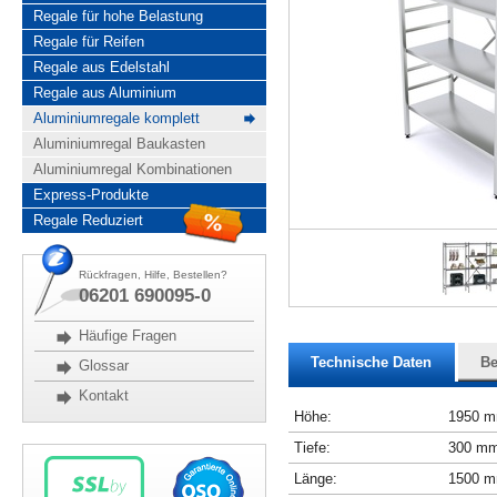
Regale für hohe Belastung
Regale für Reifen
Regale aus Edelstahl
Regale aus Aluminium
Aluminiumregale komplett
Aluminiumregal Baukasten
Aluminiumregal Kombinationen
Express-Produkte
Regale Reduziert
Rückfragen, Hilfe, Bestellen?
06201 690095-0
Häufige Fragen
Technische Daten
Be
Glossar
Kontakt
Höhe:
1950 
Tiefe:
300 m
Länge:
1500 