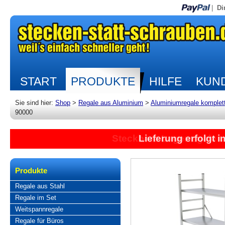
|
Di
START
PRODUKTE
HILFE
KUND
Sie sind hier:
Shop
>
Regale aus Aluminium
>
Aluminiumregale komplet
90000
Steckbare Lagerregale 
Lieferung erfolgt 
Produkte
Regale aus Stahl
Regale im Set
Weitspannregale
Regale für Büros