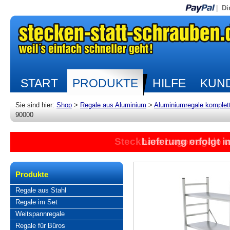
|
Di
START
PRODUKTE
HILFE
KUND
Sie sind hier:
Shop
>
Regale aus Aluminium
>
Aluminiumregale komplet
90000
Steckbare Lagerregale 
Lieferung erfolgt 
Produkte
Regale aus Stahl
Regale im Set
Weitspannregale
Regale für Büros