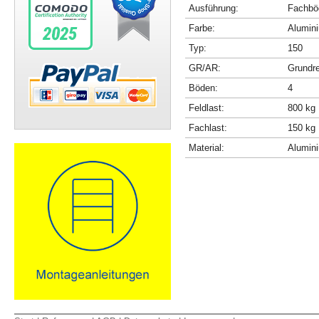
Ausführung:
Fachböd
Farbe:
Alumini
Typ:
150
GR/AR:
Grundr
Böden:
4
Feldlast:
800 kg
Fachlast:
150 kg
Material:
Alumin