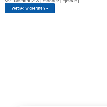
Start
|
Referenzen
|
AGB
|
Datenschutz
|
Impressum
|
Vertrag widerrufen »