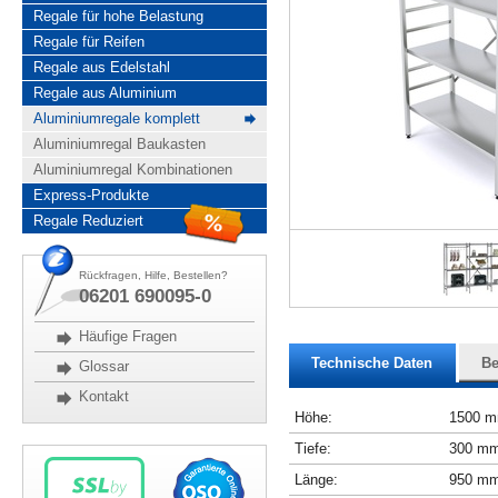
Regale für hohe Belastung
Regale für Reifen
Regale aus Edelstahl
Regale aus Aluminium
Aluminiumregale komplett
Aluminiumregal Baukasten
Aluminiumregal Kombinationen
Express-Produkte
Regale Reduziert
Rückfragen, Hilfe, Bestellen?
06201 690095-0
Häufige Fragen
Technische Daten
Be
Glossar
Kontakt
Höhe:
1500 
Tiefe:
300 m
Länge:
950 m