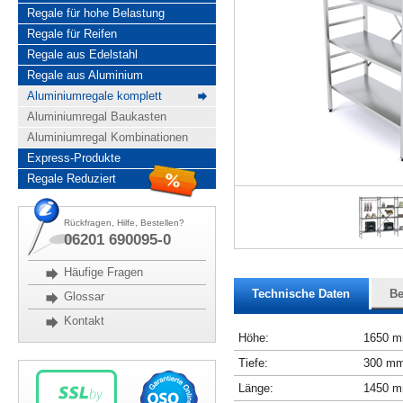
Regale für hohe Belastung
Regale für Reifen
Regale aus Edelstahl
Regale aus Aluminium
Aluminiumregale komplett
Aluminiumregal Baukasten
Aluminiumregal Kombinationen
Express-Produkte
Regale Reduziert
Rückfragen, Hilfe, Bestellen?
06201 690095-0
Häufige Fragen
Technische Daten
Be
Glossar
Kontakt
Höhe:
1650 
Tiefe:
300 m
Länge:
1450 