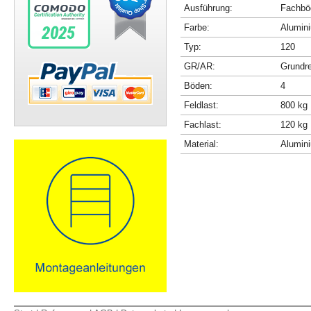
Ausführung:
Fachböd
Farbe:
Alumini
Typ:
120
GR/AR:
Grundr
Böden:
4
Feldlast:
800 kg
Fachlast:
120 kg
Material:
Alumin