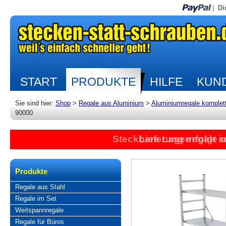
|
Di
START
PRODUKTE
HILFE
KUND
Sie sind hier:
Shop
>
Regale aus Aluminium
>
Aluminiumregale komplet
90000
Steckbare Lagerregale 
Lieferung erfolgt 
Produkte
Regale aus Stahl
Regale im Set
Weitspannregale
Regale für Büros