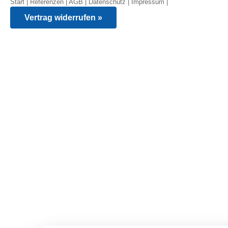
Start
|
Referenzen
|
AGB
|
Datenschutz
|
Impressum
|
Vertrag widerrufen »