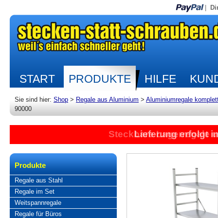
|
Di
START
PRODUKTE
HILFE
KUND
Sie sind hier:
Shop
>
Regale aus Aluminium
>
Aluminiumregale komplet
90000
Steckbare Lagerregale 
Lieferung erfolgt 
Produkte
Regale aus Stahl
Regale im Set
Weitspannregale
Regale für Büros