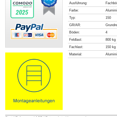
Ausführung:
Fachböd
Farbe:
Alumini
Typ:
150
GR/AR:
Grundr
Böden:
4
Feldlast:
800 kg
Fachlast:
150 kg
Material:
Alumin