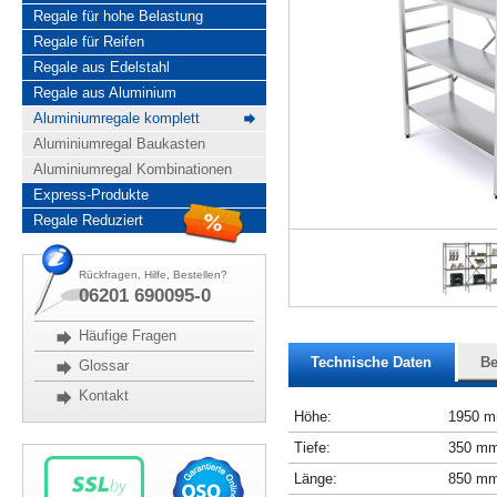
Regale für hohe Belastung
Regale für Reifen
Regale aus Edelstahl
Regale aus Aluminium
Aluminiumregale komplett
Aluminiumregal Baukasten
Aluminiumregal Kombinationen
Express-Produkte
Regale Reduziert
Rückfragen, Hilfe, Bestellen?
06201 690095-0
Häufige Fragen
Technische Daten
Be
Glossar
Kontakt
Höhe:
1950 
Tiefe:
350 m
Länge:
850 m