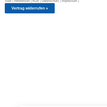
Start
|
Referenzen
|
AGB
|
Datenschutz
|
Impressum
|
Vertrag widerrufen »