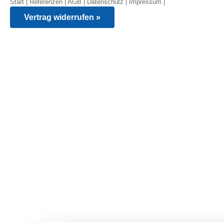
Start
|
Referenzen
|
AGB
|
Datenschutz
|
Impressum
|
Vertrag widerrufen »