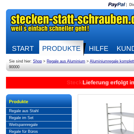
|
Di
START
PRODUKTE
HILFE
KUND
Sie sind hier:
Shop
>
Regale aus Aluminium
>
Aluminiumregale komplet
90000
Lieferung erfolgt 
Produkte
Regale aus Stahl
Regale im Set
Weitspannregale
Regale für Büros