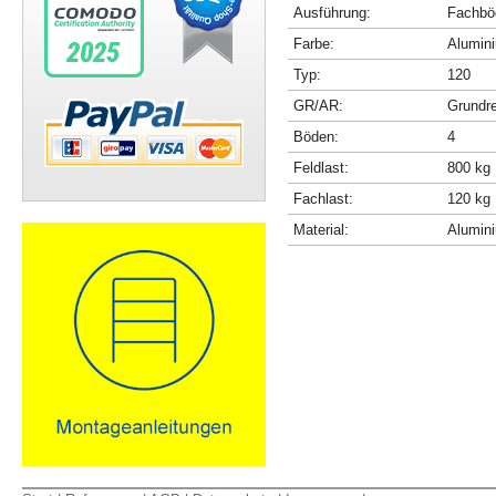
Ausführung:
Fachböd
Farbe:
Alumini
Typ:
120
GR/AR:
Grundr
Böden:
4
Feldlast:
800 kg
Fachlast:
120 kg
Material:
Alumin