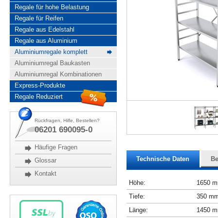
Regale für hohe Belastung
Regale für Reifen
Regale aus Edelstahl
Regale aus Aluminium
Aluminiumregale komplett
Aluminiumregal Baukasten
Aluminiumregal Kombinationen
Express-Produkte
Regale Reduziert
Rückfragen, Hilfe, Bestellen?
06201 690095-0
Häufige Fragen
Technische Daten
Be
Glossar
Kontakt
Höhe:
1650 
Tiefe:
350 m
Länge:
1450 