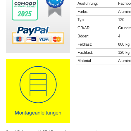
Ausführung:
Fachböd
Farbe:
Alumini
Typ:
120
GR/AR:
Grundr
Böden:
4
Feldlast:
800 kg
Fachlast:
120 kg
Material:
Alumin