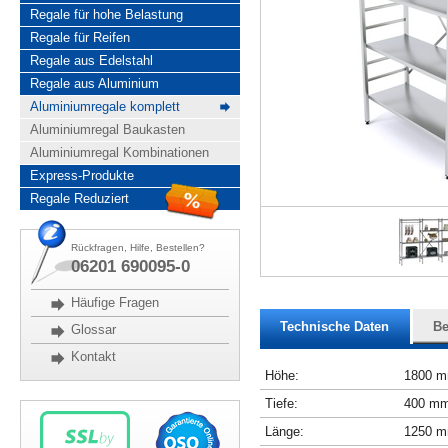
Regale für hohe Belastung
Regale für Reifen
Regale aus Edelstahl
Regale aus Aluminium
Aluminiumregale komplett
Aluminiumregal Baukasten
Aluminiumregal Kombinationen
Express-Produkte
Regale Reduziert
Rückfragen, Hilfe, Bestellen?
06201 690095-0
Häufige Fragen
Technische Daten
Be
Glossar
Kontakt
Höhe:
1800 
Tiefe:
400 m
Länge:
1250 