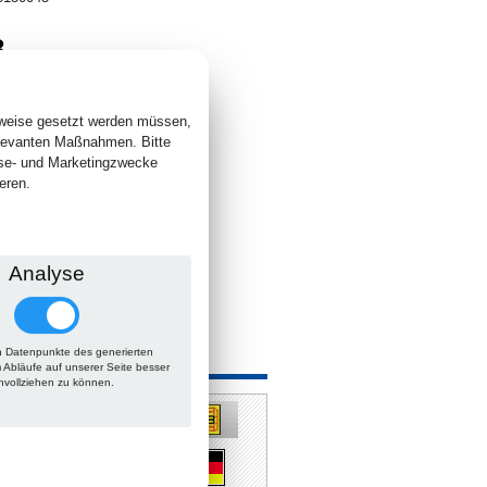
8
. +
Versand
 lieferbar
sweise gesetzt werden müssen,
elevanten Maßnahmen. Bitte
yse- und Marketingzwecke
eren.
Analyse
 Datenpunkte des generierten
 auch
m Abläufe auf unserer Seite besser
hvollziehen zu können.