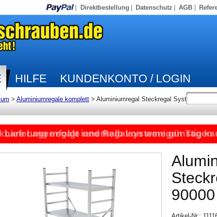
|
Direktbestellung
|
Datenschutz
|
AGB
|
Refer
E
HILFE
KUNDENKONTO / LOGIN
ium
>
Aluminiumregale komplett
>
Aluminiumregal Steckregal System
kbare Lagerregale und Regalsysteme günstig ka
Lieferung erfolgt innerhalb von wenigen Tagen
Alumi
Steck
90000
Artikel-Nr.: 111