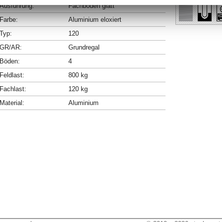
Ausführung:
Fachböden glatt
Farbe:
Aluminium eloxiert
Typ:
120
GR/AR:
Grundregal
Böden:
4
Feldlast:
800 kg
Fachlast:
120 kg
Material:
Aluminium