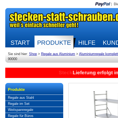
|
Di
START
PRODUKTE
HILFE
KUND
Sie sind hier:
Shop
>
Regale aus Aluminium
>
Aluminiumregale komplet
90000
Lieferung erfolgt 
Produkte
Regale aus Stahl
Regale im Set
Weitspannregale
Regale für Büros