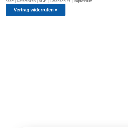
Start
|
Referenzen
|
AGB
|
Datenschutz
|
Impressum
|
Vertrag widerrufen »