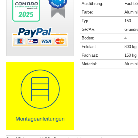
Ausführung:
Fachböd
Farbe:
Alumini
Typ:
150
GR/AR:
Grundr
Böden:
4
Feldlast:
800 kg
Fachlast:
150 kg
Material:
Alumin