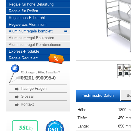
Regale für hohe Belastung
Regale für Reifen
Regale aus Edelstahl
Regale aus Aluminium
Aluminiumregale komplett
Aluminiumregal Baukasten
Aluminiumregal Kombinationen
Express-Produkte
Regale Reduziert
Rückfragen, Hilfe, Bestellen?
06201 690095-0
Häufige Fragen
Technische Daten
Be
Glossar
Kontakt
Höhe:
1800 
Tiefe:
450 m
Länge:
850 m