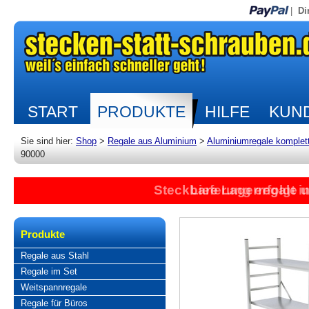
|
Di
START
PRODUKTE
HILFE
KUND
Sie sind hier:
Shop
>
Regale aus Aluminium
>
Aluminiumregale komplet
90000
Steckbare Lagerregale 
Lieferung erfolgt 
Produkte
Regale aus Stahl
Regale im Set
Weitspannregale
Regale für Büros