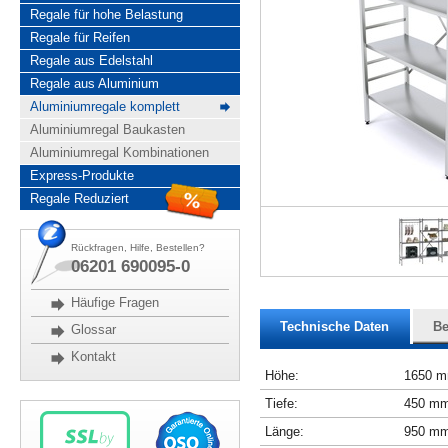
Regale für hohe Belastung
Regale für Reifen
Regale aus Edelstahl
Regale aus Aluminium
Aluminiumregale komplett
Aluminiumregal Baukasten
Aluminiumregal Kombinationen
Express-Produkte
Regale Reduziert
Rückfragen, Hilfe, Bestellen?
06201 690095-0
Häufige Fragen
Technische Daten
Be
Glossar
Kontakt
Höhe:
1650 
Tiefe:
450 m
Länge:
950 m