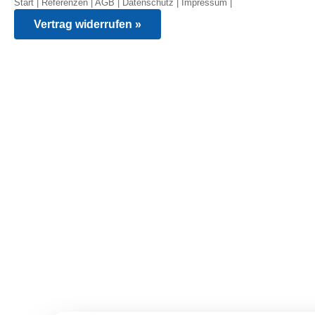
Start
|
Referenzen
|
AGB
|
Datenschutz
|
Impressum
|
Vertrag widerrufen »