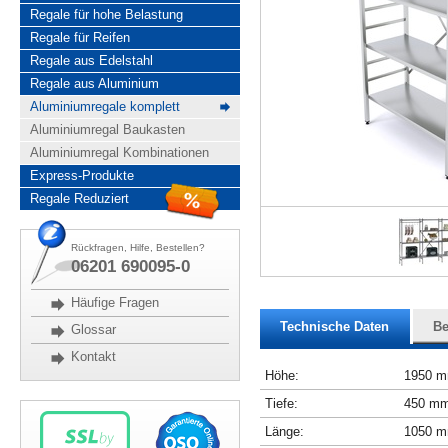
Regale für hohe Belastung
Regale für Reifen
Regale aus Edelstahl
Regale aus Aluminium
Aluminiumregale komplett
Aluminiumregal Baukasten
Aluminiumregal Kombinationen
Express-Produkte
Regale Reduziert
Rückfragen, Hilfe, Bestellen?
06201 690095-0
Häufige Fragen
Technische Daten
Be
Glossar
Kontakt
Höhe:
1950 
Tiefe:
450 m
Länge:
1050 