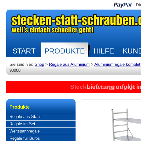
|
Di
START
PRODUKTE
HILFE
KUND
Sie sind hier:
Shop
>
Regale aus Aluminium
>
Aluminiumregale komplet
90000
Steckbare Lagerregale 
Lieferung erfolgt 
Produkte
Regale aus Stahl
Regale im Set
Weitspannregale
Regale für Büros