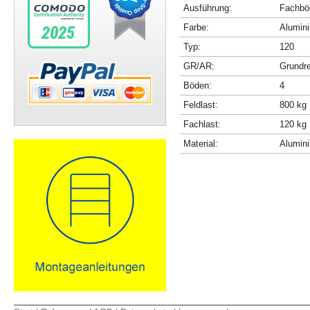
Ausführung:
Fachböd
Farbe:
Alumini
Typ:
120
GR/AR:
Grundr
Böden:
4
Feldlast:
800 kg
Fachlast:
120 kg
Material:
Alumin