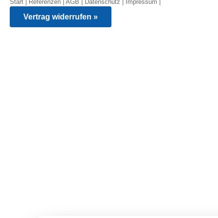
Start
|
Referenzen
|
AGB
|
Datenschutz
|
Impressum
|
Vertrag widerrufen »