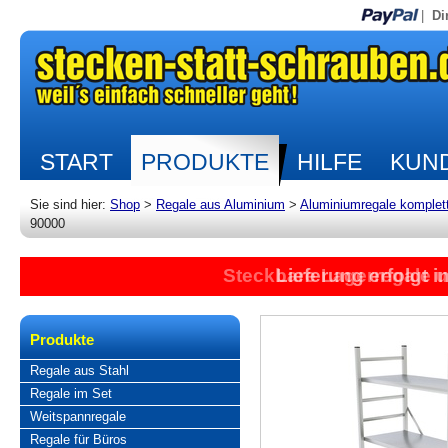
|
Di
START
PRODUKTE
HILFE
KUND
Sie sind hier:
Shop
>
Regale aus Aluminium
>
Aluminiumregale komplet
90000
Steckbare Lagerregale 
Lieferung erfolgt 
Produkte
Regale aus Stahl
Regale im Set
Weitspannregale
Regale für Büros