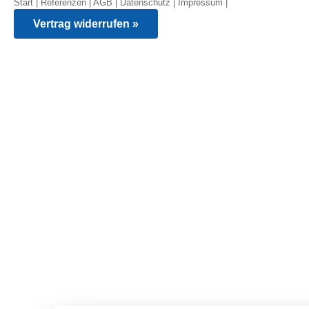
Start
|
Referenzen
|
AGB
|
Datenschutz
|
Impressum
|
Vertrag widerrufen »