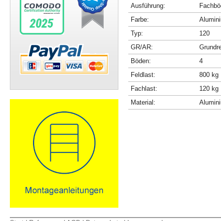
Ausführung:
Fachböd
Farbe:
Alumini
Typ:
120
GR/AR:
Grundr
Böden:
4
Feldlast:
800 kg
Fachlast:
120 kg
Material:
Alumin