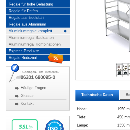
Regale für hohe Belastung
Regale für Reifen
Regale aus Edelstahl
Regale aus Aluminium
Aluminiumregale komplett
Aluminiumregal Baukasten
Aluminiumregal Kombinationen
Express-Produkte
Regale Reduziert
Rückfragen, Hilfe, Bestellen?
06201 690095-0
Häufige Fragen
Technische Daten
Be
Glossar
Kontakt
Höhe:
1950 
Tiefe:
450 m
Länge:
1350 