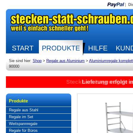
|
Di
START
PRODUKTE
HILFE
KUND
Sie sind hier:
Shop
>
Regale aus Aluminium
>
Aluminiumregale komplet
90000
Steckbare Lagerregale 
Lieferung erfolgt 
Produkte
Regale aus Stahl
Regale im Set
Weitspannregale
Regale für Büros