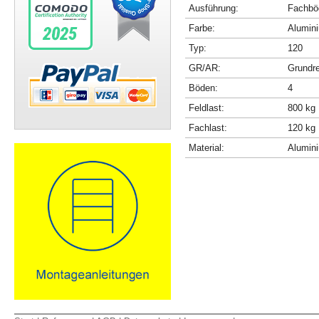
Ausführung:
Fachböd
Farbe:
Alumini
Typ:
120
GR/AR:
Grundr
Böden:
4
Feldlast:
800 kg
Fachlast:
120 kg
Material:
Alumin