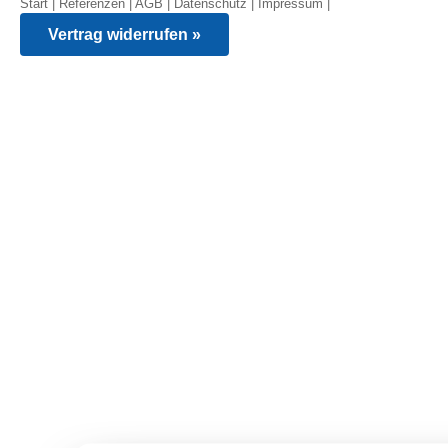
Start
|
Referenzen
|
AGB
|
Datenschutz
|
Impressum
|
Vertrag widerrufen »