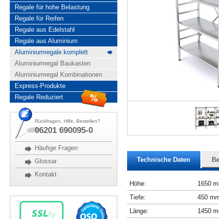
Regale für hohe Belastung
Regale für Reifen
Regale aus Edelstahl
Regale aus Aluminium
Aluminiumregale komplett
Aluminiumregal Baukasten
Aluminiumregal Kombinationen
Express-Produkte
Regale Reduziert
Rückfragen, Hilfe, Bestellen?
06201 690095-0
Häufige Fragen
Technische Daten
Be
Glossar
Kontakt
Höhe:
1650 
Tiefe:
450 m
Länge:
1450 