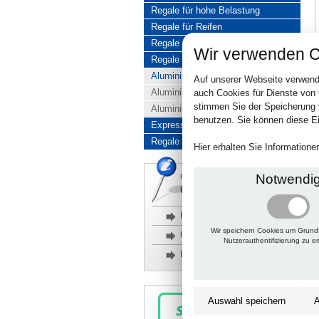
Regale für hohe Belastung
Regale für Reifen
Regale aus Edelstahl
Wir verwenden C
Regale aus Aluminium
Aluminiumregale komplett
Auf unserer Webseite verwend
Aluminiumregal Baukasten
auch Cookies für Dienste von
stimmen Sie der Speicherung 
Aluminiumregal Kombinationen
benutzen. Sie können diese Ei
Express-Produkte
Regale Reduziert
Hier erhalten Sie Information
Notwendi
Rückfragen, Hilfe, Bestellen?
06201 690095-0
Häufige Fragen
Wir speichern Cookies um Grund
Glossar
Nutzerauthentifizierung zu e
Kontakt
Auswahl speichern
A