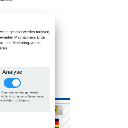
1
. +
Versand
 lieferbar
sweise gesetzt werden müssen,
elevanten Maßnahmen. Bitte
yse- und Marketingzwecke
eren.
Analyse
 Datenpunkte des generierten
 auch
m Abläufe auf unserer Seite besser
hvollziehen zu können.