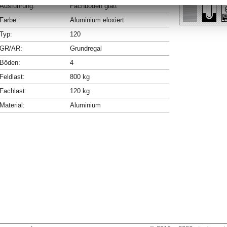
Ausführung:
Fachböden glatt
Farbe:
Aluminium eloxiert
Typ:
120
GR/AR:
Grundregal
Böden:
4
Feldlast:
800 kg
Fachlast:
120 kg
Material:
Aluminium