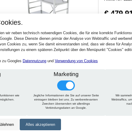
€ 479,9
ookies.
571,09 € inkl. MwSt
Verfügbarkeit:
Sofort
en wir neben technisch notwendigen Cookies, die für eine korrekte Funktion
 Google. Diese Dienste dienen primär der Analyse von Webtraffic und werber
von Cookies zu, wenn Sie damit einverstanden sind, dass wir diese für Anal
Stck.
nstellungen zu einem späteren Zeitpunkt über den Menüpunkt "Cookies" editi
en zu Googles
Datennutzung
und
Verwendung von Cookies
g
Marketing
funktionen wie
Jegliche Informationen die Sie auf unserer Seite
Wir sammeln
Technische Daten
Beschreibung
Zu diesem Artikel passt
rmöglichen.
eintragen bleiben bei uns. Zu werberelevanten
Webtraffics, u
Zwecken übersenden wir allerdings
nac
Verbindungsdaten an Google.
Höhe:
1800 mm
Tiefe:
500 mm
blehnen
Alles akzeptieren
Länge:
1500 mm