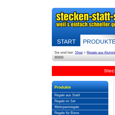
START
PRODUKT
Sie sind hier:
Shop
>
Regale aus Alumin
90000
Stec
Produkte
Regale aus Stahl
Regale im Set
Weitspannregale
Regale für Büros