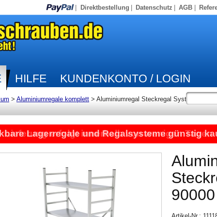
|
Direktbestellung
|
Datenschutz
|
AGB
|
Refer
E
HILFE
KUNDENKONTO / LOGIN
ium
>
Aluminiumregale komplett
>
Aluminiumregal Steckregal System
kbare Lagerregale und Regalsysteme günstig ka
Lieferung erfolgt innerhalb von wenigen Tagen
Alumi
Steck
90000
Artikel-Nr.: 111