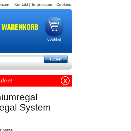
enzen
|
Kontakt
|
Impressum
|
Cookies
0
Artikel
ufen!
X
niumregal
regal System
18150050