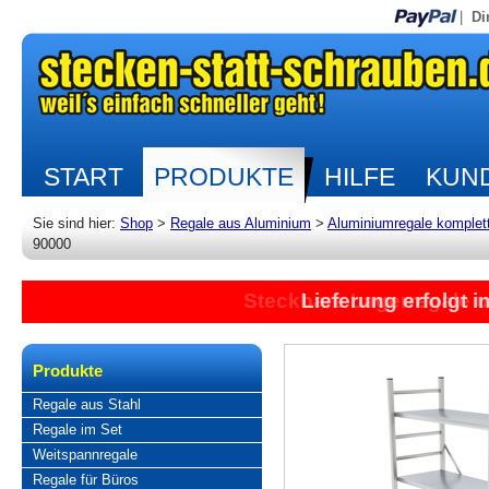
|
Di
START
PRODUKTE
HILFE
KUND
Sie sind hier:
Shop
>
Regale aus Aluminium
>
Aluminiumregale komplet
90000
Steckbare Lagerregale 
Lieferung erfolgt 
Produkte
Regale aus Stahl
Regale im Set
Weitspannregale
Regale für Büros