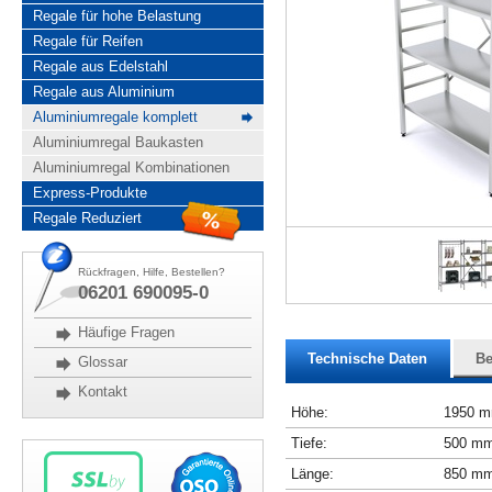
Regale für hohe Belastung
Regale für Reifen
Regale aus Edelstahl
Regale aus Aluminium
Aluminiumregale komplett
Aluminiumregal Baukasten
Aluminiumregal Kombinationen
Express-Produkte
Regale Reduziert
Rückfragen, Hilfe, Bestellen?
06201 690095-0
Häufige Fragen
Technische Daten
Be
Glossar
Kontakt
Höhe:
1950 
Tiefe:
500 m
Länge:
850 m