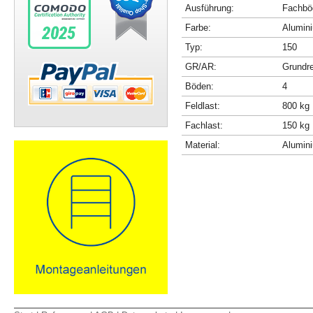
Ausführung:
Fachböd
Farbe:
Alumini
Typ:
150
GR/AR:
Grundr
Böden:
4
Feldlast:
800 kg
Fachlast:
150 kg
Material:
Alumin