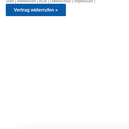
Start
|
Referenzen
|
AGB
|
Datenschutz
|
Impressum
|
Vertrag widerrufen »