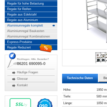
Regale für hohe Belastung
Regale für Reifen
Regale aus Edelstahl
Regale aus Aluminium
Aluminiumregale komplett
Aluminiumregal Baukasten
Aluminiumregal Kombinationen
Express-Produkte
Regale Reduziert
Rückfragen, Hilfe, Bestellen?
06201 690095-0
Häufige Fragen
Technische Daten
Be
Glossar
Kontakt
Höhe:
1950 
Tiefe:
500 m
Länge:
1050 