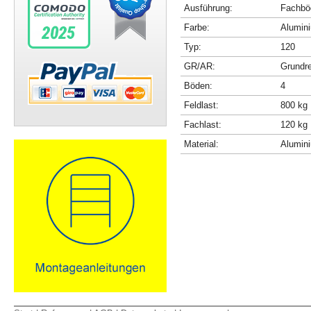
Ausführung:
Fachböd
Farbe:
Alumini
Typ:
120
GR/AR:
Grundr
Böden:
4
Feldlast:
800 kg
Fachlast:
120 kg
Material:
Alumin