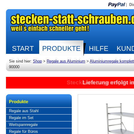
|
Di
START
PRODUKTE
HILFE
KUND
Sie sind hier:
Shop
>
Regale aus Aluminium
>
Aluminiumregale komplet
90000
Steckbare Lagerregale 
Lieferung erfolgt 
Produkte
Regale aus Stahl
Regale im Set
Weitspannregale
Regale für Büros