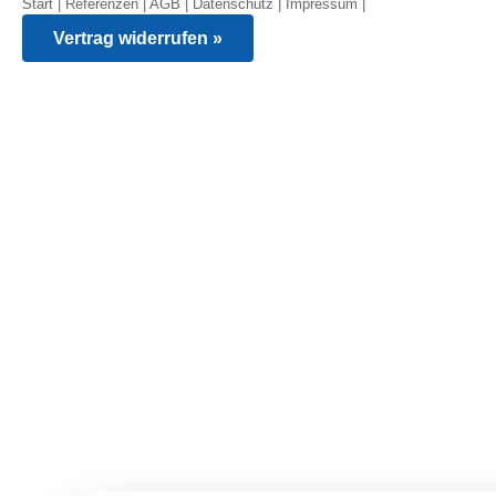
Start
|
Referenzen
|
AGB
|
Datenschutz
|
Impressum
|
Vertrag widerrufen »