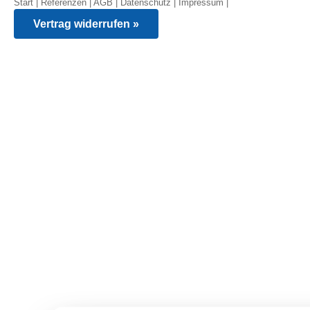
Start
|
Referenzen
|
AGB
|
Datenschutz
|
Impressum
|
Vertrag widerrufen »