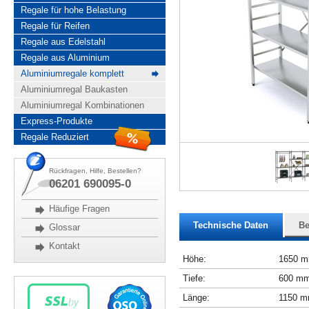
Regale für hohe Belastung
Regale für Reifen
Regale aus Edelstahl
Regale aus Aluminium
Aluminiumregale komplett
Aluminiumregal Baukasten
Aluminiumregal Kombinationen
Express-Produkte
Regale Reduziert
Rückfragen, Hilfe, Bestellen?
06201 690095-0
Häufige Fragen
Technische Daten
Be
Glossar
Kontakt
Höhe:
1650 
Tiefe:
600 m
Länge:
1150 