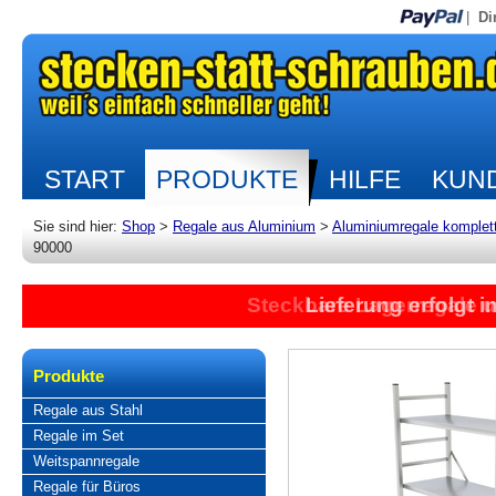
|
Di
START
PRODUKTE
HILFE
KUND
Sie sind hier:
Shop
>
Regale aus Aluminium
>
Aluminiumregale komplet
90000
Steckbare Lagerregale 
Lieferung erfolgt 
Produkte
Regale aus Stahl
Regale im Set
Weitspannregale
Regale für Büros