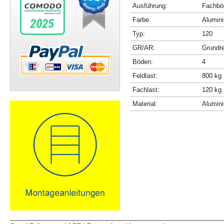
Ausführung:
Fachböd
Farbe:
Alumini
Typ:
120
GR/AR:
Grundr
Böden:
4
Feldlast:
800 kg
Fachlast:
120 kg
Material:
Alumin