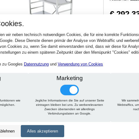
€ 292,3
ookies.
347,87 € inkl. MwSt
Verfügbarkeit:
Sofort
en wir neben technisch notwendigen Cookies, die für eine korrekte Funktion
 Google. Diese Dienste dienen primär der Analyse von Webtraffic und werber
von Cookies zu, wenn Sie damit einverstanden sind, dass wir diese für Anal
Stck.
nstellungen zu einem späteren Zeitpunkt über den Menüpunkt "Cookies" editi
en zu Googles
Datennutzung
und
Verwendung von Cookies
g
Marketing
funktionen wie
Jegliche Informationen die Sie auf unserer Seite
Wir sammeln
Technische Daten
Beschreibung
Zu diesem Artikel passt
rmöglichen.
eintragen bleiben bei uns. Zu werberelevanten
Webtraffics, u
Zwecken übersenden wir allerdings
nac
Verbindungsdaten an Google.
Höhe:
1500 mm
Tiefe:
300 mm
blehnen
Alles akzeptieren
Länge:
1225 mm