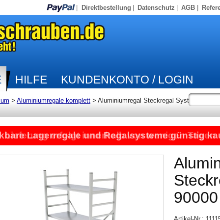
|
Direktbestellung
|
Datenschutz
|
AGB
|
Refer
E
HILFE
KUNDENKONTO / LOGIN
ium
>
Aluminiumregale komplett
>
Aluminiumregal Steckregal System
kbare Lagerregale und Regalsysteme günstig ka
Lieferung erfolgt innerhalb von wenigen Tagen
Alumi
Steck
90000
Artikel-Nr.: 111