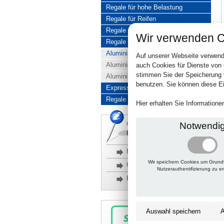
Regale für hohe Belastung
Regale für Reifen
Regale aus Edelstahl
Wir verwenden C
Regale aus Aluminium
Aluminiumregale komplett
Auf unserer Webseite verwend
Aluminiumregal Baukasten
auch Cookies für Dienste von
stimmen Sie der Speicherung 
Aluminiumregal Kombinationen
benutzen. Sie können diese Ei
Express-Produkte
Regale Reduziert
Hier erhalten Sie Information
Notwendi
Rückfragen, Hilfe, Bestellen?
06201 690095-0
Häufige Fragen
Wir speichern Cookies um Grund
Glossar
Nutzerauthentifizierung zu e
Kontakt
Auswahl speichern
A