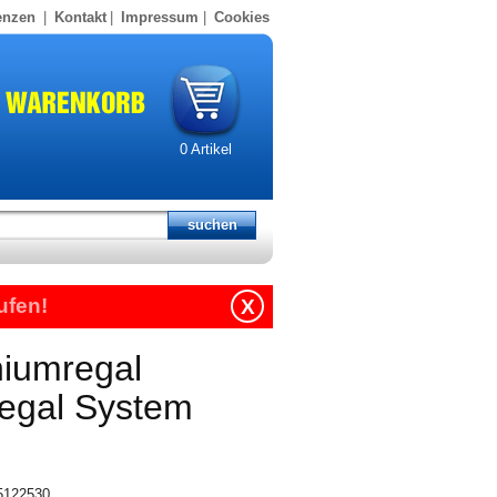
enzen
|
Kontakt
|
Impressum
|
Cookies
0
Artikel
ufen!
X
niumregal
regal System
15122530