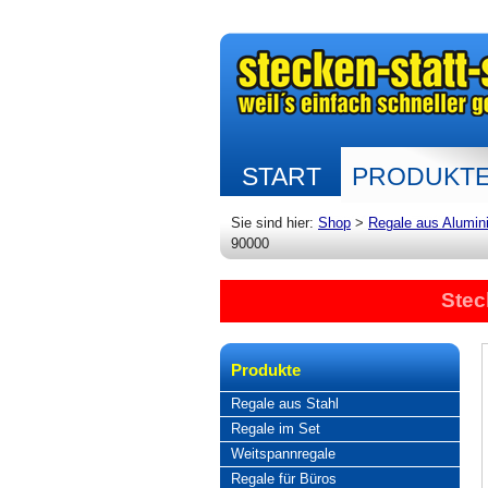
START
PRODUKT
Sie sind hier:
Shop
>
Regale aus Alumin
90000
Stec
Produkte
Regale aus Stahl
Regale im Set
Weitspannregale
Regale für Büros