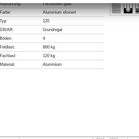
Ausführung:
Fachböden glatt
Farbe:
Aluminium eloxiert
Typ:
120
GR/AR:
Grundregal
Böden:
4
Feldlast:
800 kg
Fachlast:
120 kg
Material:
Aluminium