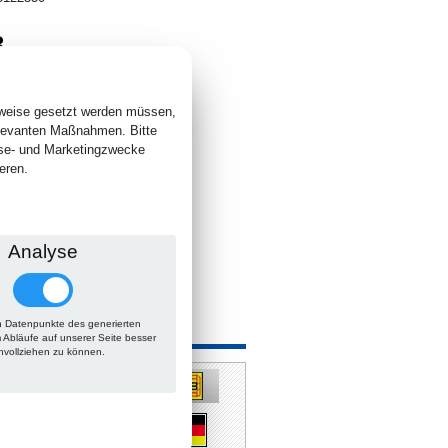
3
. +
Versand
 lieferbar
sweise gesetzt werden müssen,
elevanten Maßnahmen. Bitte
yse- und Marketingzwecke
eren.
Analyse
 Datenpunkte des generierten
 auch
m Abläufe auf unserer Seite besser
hvollziehen zu können.