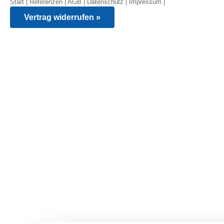
Start
|
Referenzen
|
AGB
|
Datenschutz
|
Impressum
|
Vertrag widerrufen »