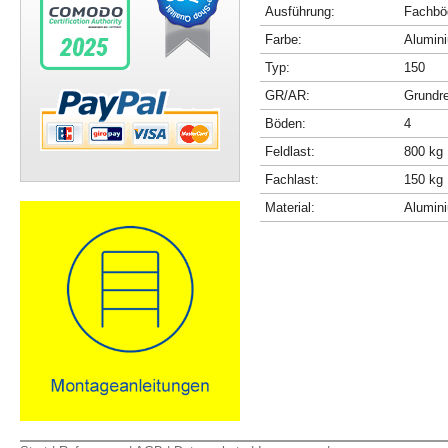
Ausführung:
Fachböd
Farbe:
Alumini
Typ:
150
GR/AR:
Grundr
Böden:
4
Feldlast:
800 kg
Fachlast:
150 kg
Material:
Alumin