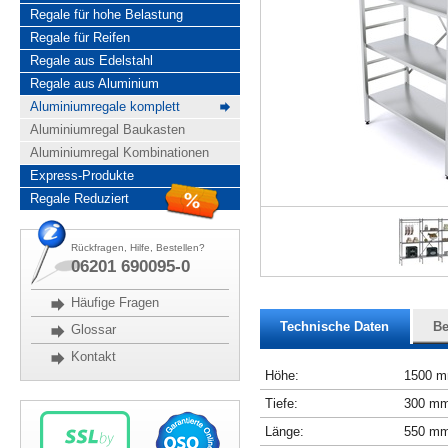
Regale für hohe Belastung
Regale für Reifen
Regale aus Edelstahl
Regale aus Aluminium
Aluminiumregale komplett
Aluminiumregal Baukasten
Aluminiumregal Kombinationen
Express-Produkte
Regale Reduziert
Rückfragen, Hilfe, Bestellen?
06201 690095-0
Häufige Fragen
Technische Daten
Be
Glossar
Kontakt
Höhe:
1500 
Tiefe:
300 m
Länge:
550 m