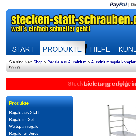
|
Di
START
PRODUKTE
HILFE
KUND
Sie sind hier:
Shop
>
Regale aus Aluminium
>
Aluminiumregale komplet
90000
Steckbare Lagerregale 
Lieferung erfolgt 
Produkte
Regale aus Stahl
Regale im Set
Weitspannregale
Regale für Büros