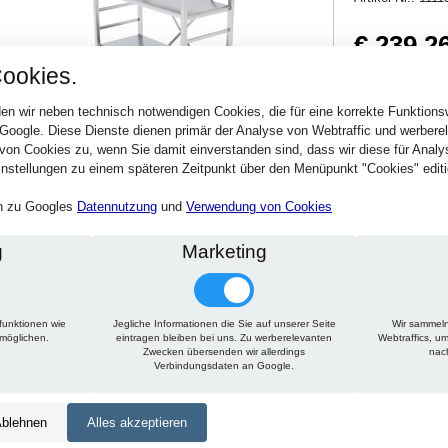
€ 239,2
ookies.
284,72 € inkl. MwSt
Verfügbarkeit:
Sofort
en wir neben technisch notwendigen Cookies, die für eine korrekte Funktion
 Google. Diese Dienste dienen primär der Analyse von Webtraffic und werber
von Cookies zu, wenn Sie damit einverstanden sind, dass wir diese für Anal
Stck.
nstellungen zu einem späteren Zeitpunkt über den Menüpunkt "Cookies" editi
en zu Googles
Datennutzung
und
Verwendung von Cookies
g
Marketing
funktionen wie
Jegliche Informationen die Sie auf unserer Seite
Wir sammeln
Technische Daten
Beschreibung
Zu diesem Artikel passt
rmöglichen.
eintragen bleiben bei uns. Zu werberelevanten
Webtraffics, u
Zwecken übersenden wir allerdings
nac
Verbindungsdaten an Google.
Höhe:
1500 mm
Tiefe:
300 mm
blehnen
Alles akzeptieren
Länge:
800 mm