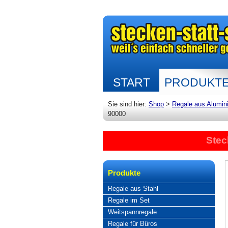
START
PRODUKT
Sie sind hier:
Shop
>
Regale aus Alumin
90000
Stec
Produkte
Regale aus Stahl
Regale im Set
Weitspannregale
Regale für Büros