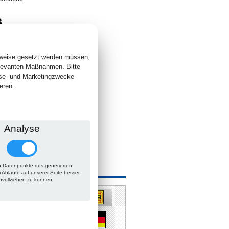
6
. +
Versand
 lieferbar
sweise gesetzt werden müssen,
elevanten Maßnahmen. Bitte
yse- und Marketingzwecke
eren.
Analyse
 Datenpunkte des generierten
 auch
m Abläufe auf unserer Seite besser
hvollziehen zu können.