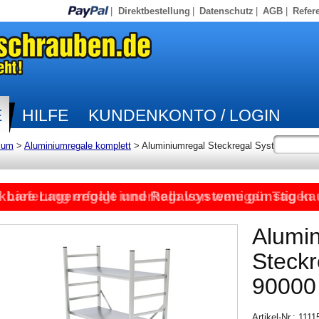
|
Direktbestellung
|
Datenschutz
|
AGB
|
Refer
E
HILFE
KUNDENKONTO / LOGIN
ium
>
Aluminiumregale komplett
>
Aluminiumregal Steckregal System
kbare Lagerregale und Regalsysteme günstig ka
Lieferung erfolgt innerhalb von wenigen Tagen
Alumi
Steck
90000
Artikel-Nr.: 111