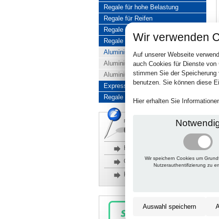
Regale für hohe Belastung
Regale für Reifen
Regale aus Edelstahl
Wir verwenden C
Regale aus Aluminium
Aluminiumregale komplett
Auf unserer Webseite verwend
Aluminiumregal Baukasten
auch Cookies für Dienste von
stimmen Sie der Speicherung 
Aluminiumregal Kombinationen
benutzen. Sie können diese Ei
Express-Produkte
Regale Reduziert
Hier erhalten Sie Information
Notwendi
Rückfragen, Hilfe, Bestellen?
06201 690095-0
Häufige Fragen
Wir speichern Cookies um Grund
Glossar
Nutzerauthentifizierung zu e
Kontakt
Auswahl speichern
A