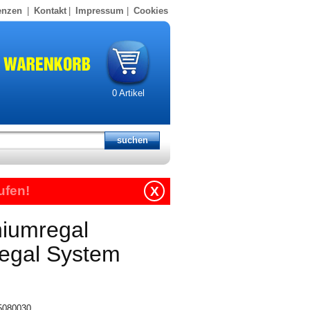
enzen
|
Kontakt
|
Impressum
|
Cookies
0
Artikel
ufen!
X
niumregal
regal System
15080030