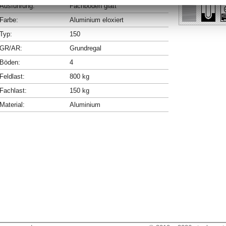
Ausführung:
Fachböden glatt
Farbe:
Aluminium eloxiert
Typ:
150
GR/AR:
Grundregal
Böden:
4
Feldlast:
800 kg
Fachlast:
150 kg
Material:
Aluminium