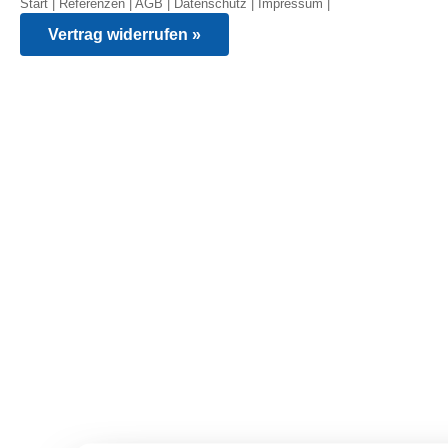
Start
|
Referenzen
|
AGB
|
Datenschutz
|
Impressum
|
Vertrag widerrufen »