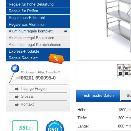
Regale für hohe Belastung
Regale für Reifen
Regale aus Edelstahl
Regale aus Aluminium
Aluminiumregale komplett
Aluminiumregal Baukasten
Aluminiumregal Kombinationen
Express-Produkte
Regale Reduziert
Rückfragen, Hilfe, Bestellen?
06201 690095-0
Häufige Fragen
Technische Daten
Be
Glossar
Kontakt
Höhe:
1800 
Tiefe:
300 m
Länge:
800 m