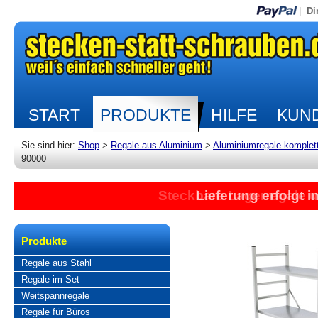
|
Di
START
PRODUKTE
HILFE
KUND
Sie sind hier:
Shop
>
Regale aus Aluminium
>
Aluminiumregale komplet
90000
Steckbare Lagerregale 
Lieferung erfolgt 
Produkte
Regale aus Stahl
Regale im Set
Weitspannregale
Regale für Büros