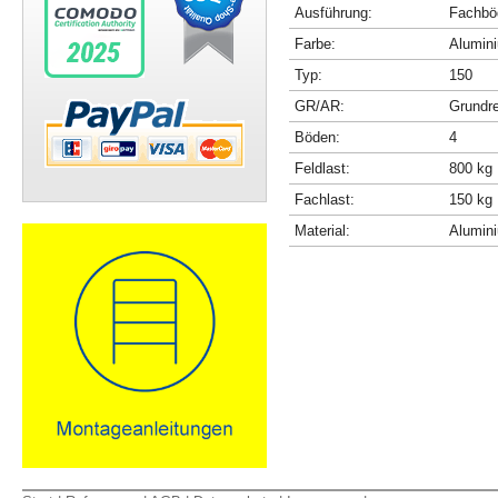
Ausführung:
Fachböd
Farbe:
Alumini
Typ:
150
GR/AR:
Grundr
Böden:
4
Feldlast:
800 kg
Fachlast:
150 kg
Material:
Alumin