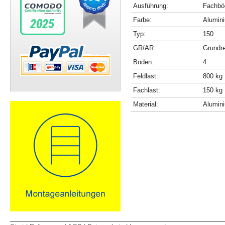
Ausführung:
Fachböd
Farbe:
Alumini
Typ:
150
GR/AR:
Grundr
Böden:
4
Feldlast:
800 kg
Fachlast:
150 kg
Material:
Alumin