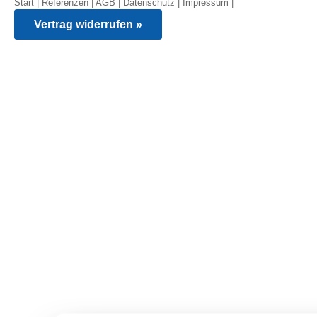
Start
|
Referenzen
|
AGB
|
Datenschutz
|
Impressum
|
Vertrag widerrufen »