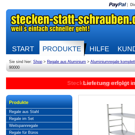
|
Di
START
PRODUKTE
HILFE
KUND
Sie sind hier:
Shop
>
Regale aus Aluminium
>
Aluminiumregale komplet
90000
Steckbare Lagerregale 
Lieferung erfolgt 
Produkte
Regale aus Stahl
Regale im Set
Weitspannregale
Regale für Büros