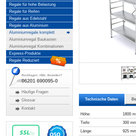
Regale für hohe Belastung
Regale für Reifen
Regale aus Edelstahl
Regale aus Aluminium
Aluminiumregale komplett
Aluminiumregal Baukasten
Aluminiumregal Kombinationen
Express-Produkte
Regale Reduziert
Rückfragen, Hilfe, Bestellen?
06201 690095-0
Häufige Fragen
Technische Daten
Be
Glossar
Kontakt
Höhe:
1800 
Tiefe:
300 m
Länge:
925 m