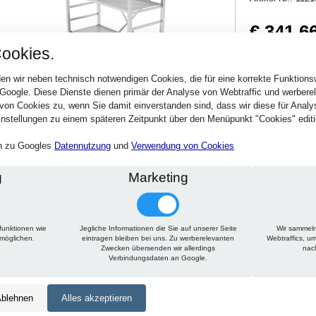
€ 341,6
ookies.
406,58 € inkl. MwSt
Verfügbarkeit:
Sofort
en wir neben technisch notwendigen Cookies, die für eine korrekte Funktion
 Google. Diese Dienste dienen primär der Analyse von Webtraffic und werber
von Cookies zu, wenn Sie damit einverstanden sind, dass wir diese für Anal
Stck.
nstellungen zu einem späteren Zeitpunkt über den Menüpunkt "Cookies" editi
en zu Googles
Datennutzung
und
Verwendung von Cookies
g
Marketing
funktionen wie
Jegliche Informationen die Sie auf unserer Seite
Wir sammeln
Technische Daten
Beschreibung
Zu diesem Artikel passt
rmöglichen.
eintragen bleiben bei uns. Zu werberelevanten
Webtraffics, u
Zwecken übersenden wir allerdings
nac
Verbindungsdaten an Google.
Höhe:
1500 mm
Tiefe:
300 mm
blehnen
Alles akzeptieren
Länge:
1450 mm