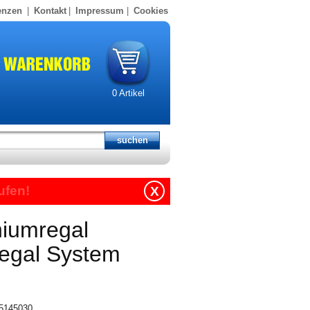
enzen
|
Kontakt
|
Impressum
|
Cookies
0
Artikel
ufen!
X
niumregal
regal System
15145030