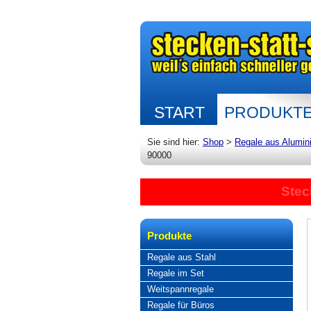
START
PRODUKT
Sie sind hier:
Shop
>
Regale aus Alumin
90000
Stec
Produkte
Regale aus Stahl
Regale im Set
Weitspannregale
Regale für Büros