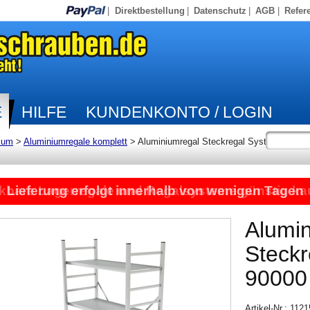
|
Direktbestellung
|
Datenschutz
|
AGB
|
Refer
E
HILFE
KUNDENKONTO / LOGIN
ium
>
Aluminiumregale komplett
>
Aluminiumregal Steckregal System
kbare Lagerregale und Regalsysteme günstig ka
Lieferung erfolgt innerhalb von wenigen Tagen
Alumi
Steck
90000
Artikel-Nr.: 112