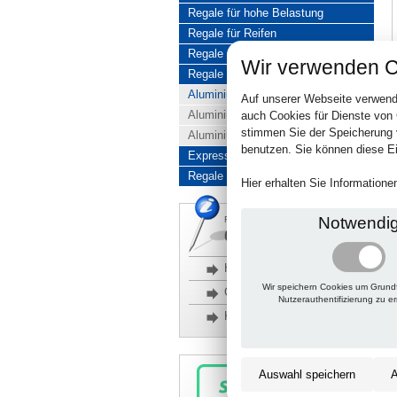
Regale für hohe Belastung
Regale für Reifen
Regale aus Edelstahl
Wir verwenden C
Regale aus Aluminium
Aluminiumregale komplett
Auf unserer Webseite verwend
Aluminiumregal Baukasten
auch Cookies für Dienste von
stimmen Sie der Speicherung 
Aluminiumregal Kombinationen
benutzen. Sie können diese Ei
Express-Produkte
Regale Reduziert
Hier erhalten Sie Information
Notwendi
Rückfragen, Hilfe, Bestellen?
06201 690095-0
Häufige Fragen
Wir speichern Cookies um Grund
Glossar
Nutzerauthentifizierung zu e
Kontakt
Auswahl speichern
A