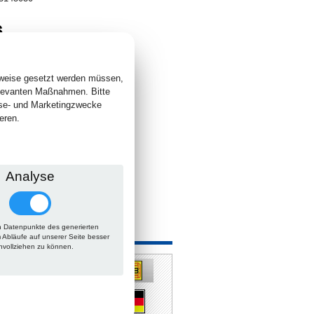
6
. +
Versand
 lieferbar
sweise gesetzt werden müssen,
elevanten Maßnahmen. Bitte
yse- und Marketingzwecke
eren.
Analyse
 Datenpunkte des generierten
 auch
m Abläufe auf unserer Seite besser
hvollziehen zu können.