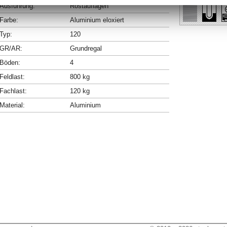
Ausführung:
Rostauflagen
Farbe:
Aluminium eloxiert
Typ:
120
GR/AR:
Grundregal
Böden:
4
Feldlast:
800 kg
Fachlast:
120 kg
Material:
Aluminium