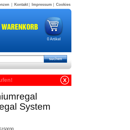
enzen
|
Kontakt
|
Impressum
|
Cookies
0
Artikel
ufen!
X
niumregal
regal System
15150030