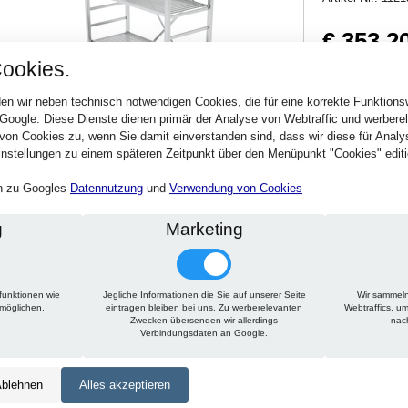
€ 353,2
ookies.
420,31 € inkl. MwSt
Verfügbarkeit:
Sofort
en wir neben technisch notwendigen Cookies, die für eine korrekte Funktion
 Google. Diese Dienste dienen primär der Analyse von Webtraffic und werber
von Cookies zu, wenn Sie damit einverstanden sind, dass wir diese für Anal
Stck.
nstellungen zu einem späteren Zeitpunkt über den Menüpunkt "Cookies" editi
en zu Googles
Datennutzung
und
Verwendung von Cookies
g
Marketing
funktionen wie
Jegliche Informationen die Sie auf unserer Seite
Wir sammeln
Technische Daten
Beschreibung
Zu diesem Artikel passt
rmöglichen.
eintragen bleiben bei uns. Zu werberelevanten
Webtraffics, u
Zwecken übersenden wir allerdings
nac
Verbindungsdaten an Google.
Höhe:
1500 mm
Tiefe:
300 mm
blehnen
Alles akzeptieren
Länge:
1500 mm