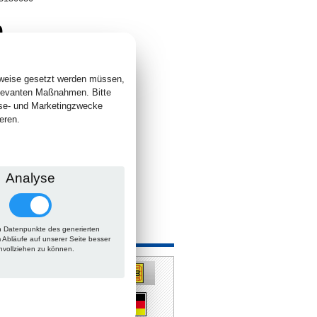
0
. +
Versand
 lieferbar
sweise gesetzt werden müssen,
elevanten Maßnahmen. Bitte
yse- und Marketingzwecke
eren.
Analyse
 Datenpunkte des generierten
 auch
m Abläufe auf unserer Seite besser
hvollziehen zu können.