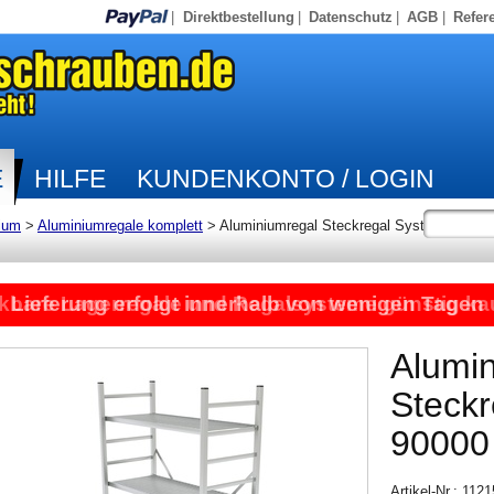
|
Direktbestellung
|
Datenschutz
|
AGB
|
Refer
E
HILFE
KUNDENKONTO / LOGIN
ium
>
Aluminiumregale komplett
>
Aluminiumregal Steckregal System
kbare Lagerregale und Regalsysteme günstig ka
Lieferung erfolgt innerhalb von wenigen Tagen
Alumi
Steck
90000
Artikel-Nr.: 112