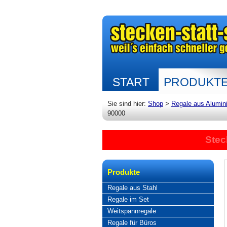
START
PRODUKT
Sie sind hier:
Shop
>
Regale aus Alumin
90000
Stec
Produkte
Regale aus Stahl
Regale im Set
Weitspannregale
Regale für Büros