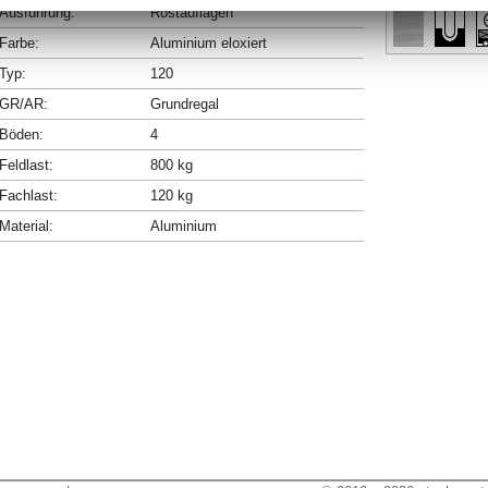
Ausführung:
Rostauflagen
Farbe:
Aluminium eloxiert
Typ:
120
GR/AR:
Grundregal
Böden:
4
Feldlast:
800 kg
Fachlast:
120 kg
Material:
Aluminium