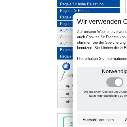
Regale für hohe Belastung
Regale für Reifen
Regale aus Edelstahl
Wir verwenden C
Regale aus Aluminium
Aluminiumregale komplett
Auf unserer Webseite verwend
Aluminiumregal Baukasten
auch Cookies für Dienste von
stimmen Sie der Speicherung 
Aluminiumregal Kombinationen
benutzen. Sie können diese Ei
Express-Produkte
Regale Reduziert
Hier erhalten Sie Information
Notwendi
Rückfragen, Hilfe, Bestellen?
06201 690095-0
Häufige Fragen
Wir speichern Cookies um Grund
Glossar
Nutzerauthentifizierung zu e
Kontakt
Auswahl speichern
A