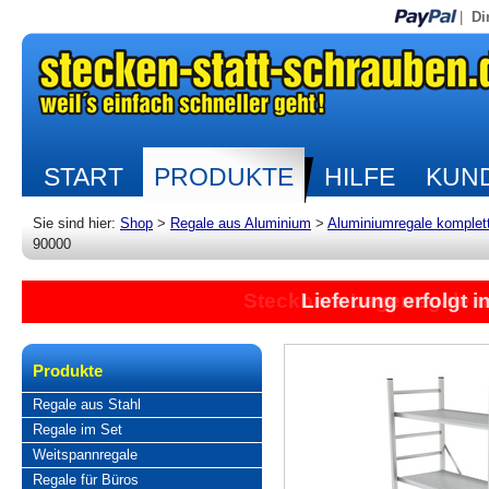
|
Di
START
PRODUKTE
HILFE
KUND
Sie sind hier:
Shop
>
Regale aus Aluminium
>
Aluminiumregale komplet
90000
Lieferung erfolgt 
Produkte
Regale aus Stahl
Regale im Set
Weitspannregale
Regale für Büros