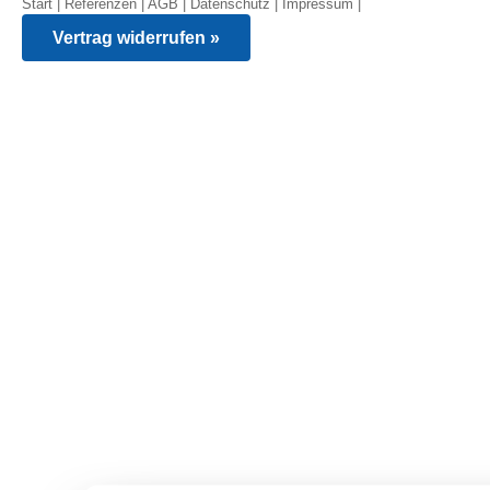
Start
|
Referenzen
|
AGB
|
Datenschutz
|
Impressum
|
Vertrag widerrufen »