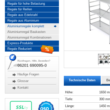
Regale für hohe Belastung
Regale für Reifen
Regale aus Edelstahl
Regale aus Aluminium
Aluminiumregale komplett
Aluminiumregal Baukasten
Aluminiumregal Kombinationen
Express-Produkte
Regale Reduziert
Rückfragen, Hilfe, Bestellen?
06201 690095-0
Häufige Fragen
Technische Daten
Be
Glossar
Kontakt
Höhe:
1650 
Tiefe:
300 m
Länge:
1450 