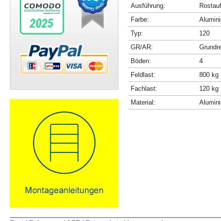
Ausführung:
Rostau
Farbe:
Alumini
Typ:
120
GR/AR:
Grundr
Böden:
4
Feldlast:
800 kg
Fachlast:
120 kg
Material:
Alumin