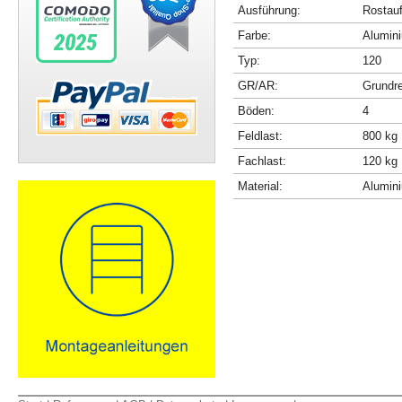
Ausführung:
Rostau
Farbe:
Alumini
Typ:
120
GR/AR:
Grundr
Böden:
4
Feldlast:
800 kg
Fachlast:
120 kg
Material:
Alumin