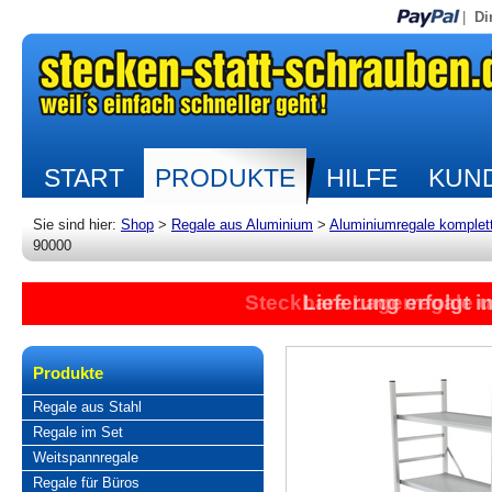
|
Di
START
PRODUKTE
HILFE
KUND
Sie sind hier:
Shop
>
Regale aus Aluminium
>
Aluminiumregale komplet
90000
Steckbare Lagerregale 
Lieferung erfolgt 
Produkte
Regale aus Stahl
Regale im Set
Weitspannregale
Regale für Büros