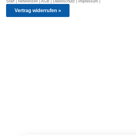
Start
|
Referenzen
|
AGB
|
Datenschutz
|
Impressum
|
Vertrag widerrufen »