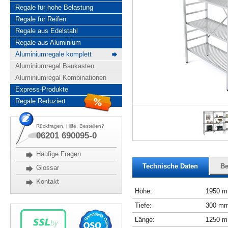
Regale für hohe Belastung
Regale für Reifen
Regale aus Edelstahl
Regale aus Aluminium
Aluminiumregale komplett
Aluminiumregal Baukasten
Aluminiumregal Kombinationen
Express-Produkte
Regale Reduziert
Rückfragen, Hilfe, Bestellen?
06201 690095-0
Häufige Fragen
Technische Daten
Be
Glossar
Kontakt
Höhe:
1950 
Tiefe:
300 m
Länge:
1250 