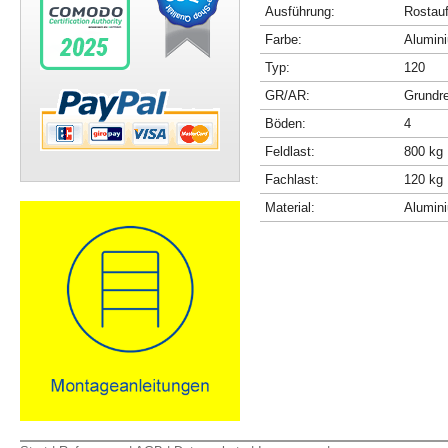
Ausführung:
Rostau
Farbe:
Alumini
Typ:
120
GR/AR:
Grundr
Böden:
4
Feldlast:
800 kg
Fachlast:
120 kg
Material:
Alumin