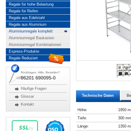
Regale für hohe Belastung
Regale für Reifen
Regale aus Edelstahl
Regale aus Aluminium
Aluminiumregale komplett
Aluminiumregal Baukasten
Aluminiumregal Kombinationen
Express-Produkte
Regale Reduziert
Rückfragen, Hilfe, Bestellen?
06201 690095-0
Häufige Fragen
Technische Daten
Be
Glossar
Kontakt
Höhe:
1950 
Tiefe:
300 m
Länge:
1350 