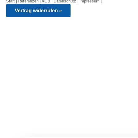
Start
|
Referenzen
|
AGB
|
Datenschutz
|
Impressum
|
Vertrag widerrufen »