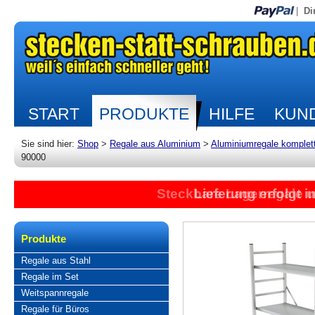
|
Di
START
PRODUKTE
HILFE
KUND
Sie sind hier:
Shop
>
Regale aus Aluminium
>
Aluminiumregale komplet
90000
Steckbare Lagerregale 
Lieferung erfolgt 
Produkte
Regale aus Stahl
Regale im Set
Weitspannregale
Regale für Büros