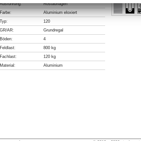
Ausführung:
Rostauflagen
Farbe:
Aluminium eloxiert
Typ:
120
GR/AR:
Grundregal
Böden:
4
Feldlast:
800 kg
Fachlast:
120 kg
Material:
Aluminium