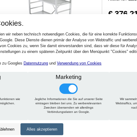
€ 376,2
ookies.
447,69 € inkl. MwSt
Verfügbarkeit:
Sofort
en wir neben technisch notwendigen Cookies, die für eine korrekte Funktion
 Google. Diese Dienste dienen primär der Analyse von Webtraffic und werber
von Cookies zu, wenn Sie damit einverstanden sind, dass wir diese für Anal
Stck.
nstellungen zu einem späteren Zeitpunkt über den Menüpunkt "Cookies" editi
en zu Googles
Datennutzung
und
Verwendung von Cookies
g
Marketing
funktionen wie
Jegliche Informationen die Sie auf unserer Seite
Wir sammeln
Technische Daten
Beschreibung
Zu diesem Artikel passt
rmöglichen.
eintragen bleiben bei uns. Zu werberelevanten
Webtraffics, u
Zwecken übersenden wir allerdings
nac
Verbindungsdaten an Google.
Höhe:
1950 mm
Tiefe:
300 mm
blehnen
Alles akzeptieren
Länge:
1500 mm