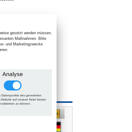
1
. +
Versand
 lieferbar
sweise gesetzt werden müssen,
elevanten Maßnahmen. Bitte
yse- und Marketingzwecke
eren.
Analyse
 Datenpunkte des generierten
 auch
m Abläufe auf unserer Seite besser
hvollziehen zu können.