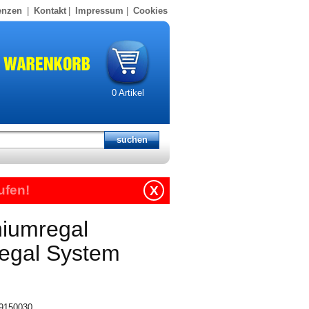
enzen
|
Kontakt
|
Impressum
|
Cookies
0
Artikel
ufen!
X
niumregal
regal System
19150030