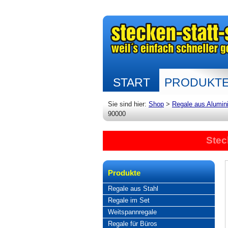
START
PRODUKT
Sie sind hier:
Shop
>
Regale aus Alumin
90000
Stec
Produkte
Regale aus Stahl
Regale im Set
Weitspannregale
Regale für Büros