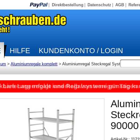
|
Direktbestellung
|
Datenschutz
|
AGB
|
Refer
E
HILFE
KUNDENKONTO / LOGIN
ium
>
Aluminiumregale komplett
>
Aluminiumregal Steckregal System
kbare Lagerregale und Regalsysteme günstig ka
Lieferung erfolgt innerhalb von wenigen Tagen
Alumi
Steck
90000
Artikel-Nr.: 112