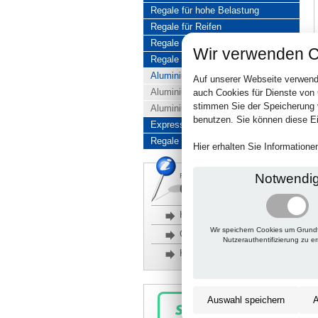
Regale für hohe Belastung
Regale für Reifen
Regale aus Edelstahl
Wir verwenden C
Regale aus Aluminium
Aluminiumregale komplett
Auf unserer Webseite verwend
Aluminiumregal Baukasten
auch Cookies für Dienste von
stimmen Sie der Speicherung 
Aluminiumregal Kombinationen
benutzen. Sie können diese Ei
Express-Produkte
Regale Reduziert
Hier erhalten Sie Information
Notwendi
Rückfragen, Hilfe, Bestellen?
06201 690095-0
Häufige Fragen
Wir speichern Cookies um Grund
Glossar
Nutzerauthentifizierung zu e
Kontakt
Auswahl speichern
A