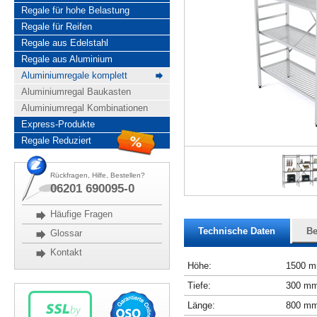
Regale für hohe Belastung
Regale für Reifen
Regale aus Edelstahl
Regale aus Aluminium
Aluminiumregale komplett
Aluminiumregal Baukasten
Aluminiumregal Kombinationen
Express-Produkte
Regale Reduziert
Rückfragen, Hilfe, Bestellen?
06201 690095-0
Häufige Fragen
Technische Daten
Be
Glossar
Kontakt
Höhe:
1500 
Tiefe:
300 m
Länge:
800 m