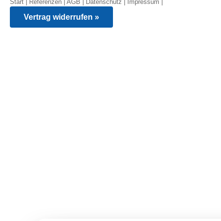
Start
|
Referenzen
|
AGB
|
Datenschutz
|
Impressum
|
Vertrag widerrufen »