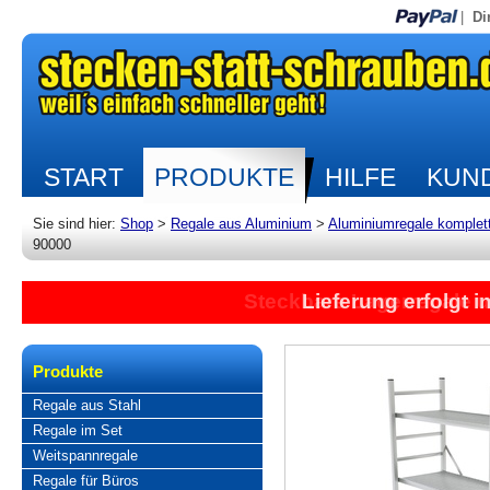
|
Di
START
PRODUKTE
HILFE
KUND
Sie sind hier:
Shop
>
Regale aus Aluminium
>
Aluminiumregale komplet
90000
Lieferung erfolgt 
Produkte
Regale aus Stahl
Regale im Set
Weitspannregale
Regale für Büros