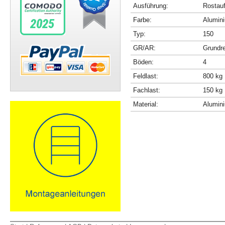
Ausführung:
Rostau
Farbe:
Alumini
Typ:
150
GR/AR:
Grundr
Böden:
4
Feldlast:
800 kg
Fachlast:
150 kg
Material:
Alumin