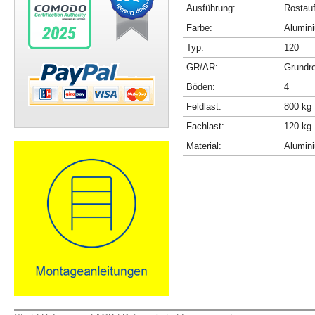
Ausführung:
Rostau
Farbe:
Alumini
Typ:
120
GR/AR:
Grundr
Böden:
4
Feldlast:
800 kg
Fachlast:
120 kg
Material:
Alumin