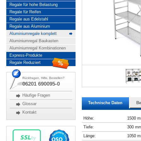
Regale für hohe Belastung
Regale für Reifen
Regale aus Edelstahl
Regale aus Aluminium
Aluminiumregale komplett
Aluminiumregal Baukasten
Aluminiumregal Kombinationen
Express-Produkte
Regale Reduziert
Rückfragen, Hilfe, Bestellen?
06201 690095-0
Häufige Fragen
Technische Daten
Be
Glossar
Kontakt
Höhe:
1500 
Tiefe:
300 m
Länge:
1050 