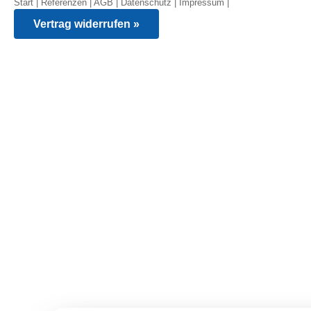
Start
|
Referenzen
|
AGB
|
Datenschutz
|
Impressum
|
Vertrag widerrufen »