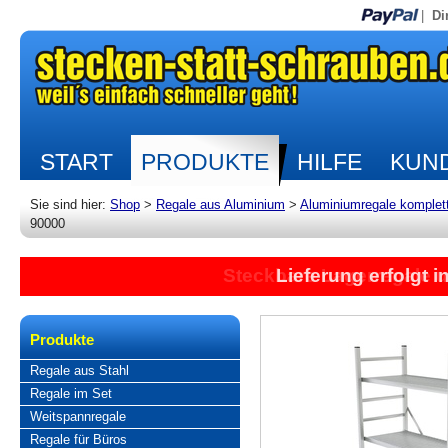
|
Di
START
PRODUKTE
HILFE
KUND
Sie sind hier:
Shop
>
Regale aus Aluminium
>
Aluminiumregale komplet
90000
Lieferung erfolgt 
Produkte
Regale aus Stahl
Regale im Set
Weitspannregale
Regale für Büros