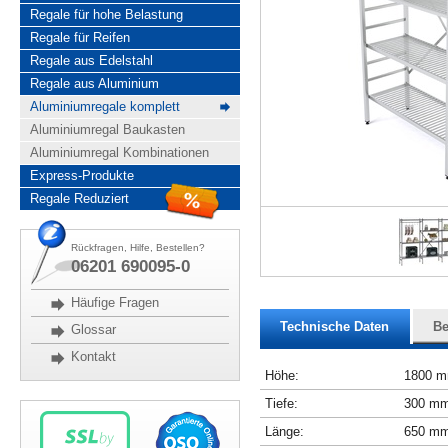
Regale für hohe Belastung
Regale für Reifen
Regale aus Edelstahl
Regale aus Aluminium
Aluminiumregale komplett
Aluminiumregal Baukasten
Aluminiumregal Kombinationen
Express-Produkte
Regale Reduziert
Rückfragen, Hilfe, Bestellen?
06201 690095-0
Häufige Fragen
Technische Daten
Be
Glossar
Kontakt
Höhe:
1800 
Tiefe:
300 m
Länge:
650 m