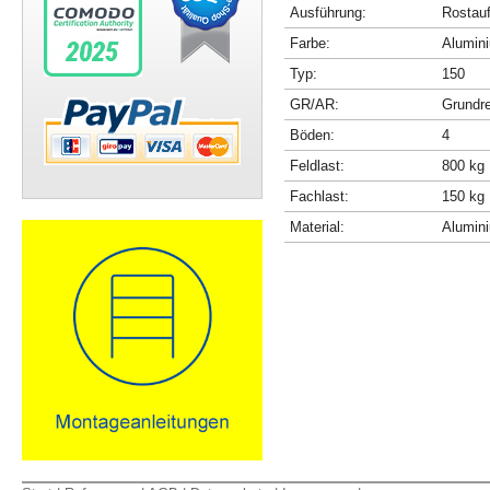
Ausführung:
Rostau
Farbe:
Alumini
Typ:
150
GR/AR:
Grundr
Böden:
4
Feldlast:
800 kg
Fachlast:
150 kg
Material:
Alumin