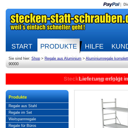
|
Di
START
PRODUKTE
HILFE
KUND
Sie sind hier:
Shop
>
Regale aus Aluminium
>
Aluminiumregale komplet
90000
Steckbare Lagerregale 
Lieferung erfolgt 
Produkte
Regale aus Stahl
Regale im Set
Weitspannregale
Regale für Büros