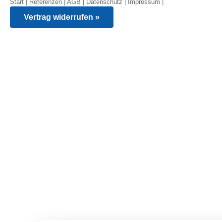
Start
|
Referenzen
|
AGB
|
Datenschutz
|
Impressum
|
Vertrag widerrufen »