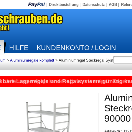
|
Direktbestellung
|
Datenschutz
|
AGB
|
Refer
E
HILFE
KUNDENKONTO / LOGIN
ium
>
Aluminiumregale komplett
>
Aluminiumregal Steckregal System
kbare Lagerregale und Regalsysteme günstig ka
Lieferung erfolgt innerhalb von wenigen Tagen
Alumi
Steck
90000
Artikel-Nr.: 112