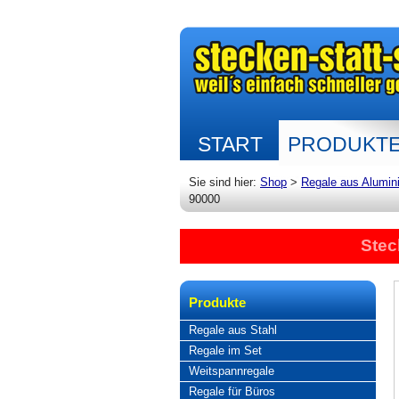
START
PRODUKT
Sie sind hier:
Shop
>
Regale aus Alumin
90000
Stec
Produkte
Regale aus Stahl
Regale im Set
Weitspannregale
Regale für Büros