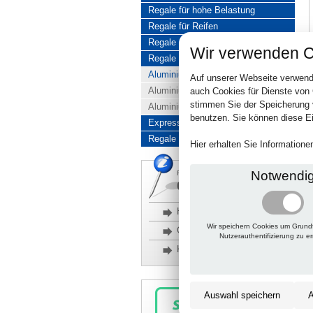
Regale für hohe Belastung
Regale für Reifen
Regale aus Edelstahl
Wir verwenden C
Regale aus Aluminium
Aluminiumregale komplett
Auf unserer Webseite verwend
Aluminiumregal Baukasten
auch Cookies für Dienste von
stimmen Sie der Speicherung 
Aluminiumregal Kombinationen
benutzen. Sie können diese Ei
Express-Produkte
Regale Reduziert
Hier erhalten Sie Information
Notwendi
Rückfragen, Hilfe, Bestellen?
06201 690095-0
Häufige Fragen
Wir speichern Cookies um Grund
Glossar
Nutzerauthentifizierung zu e
Kontakt
Auswahl speichern
A