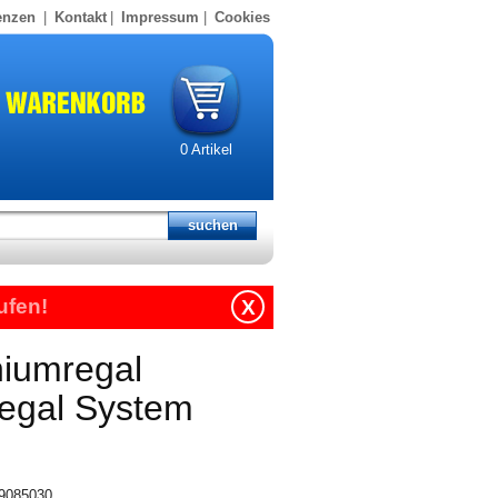
enzen
|
Kontakt
|
Impressum
|
Cookies
0
Artikel
ufen!
X
niumregal
regal System
19085030