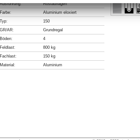
Ausführung:
Rostauflagen
Farbe:
Aluminium eloxiert
Typ:
150
GR/AR:
Grundregal
Böden:
4
Feldlast:
800 kg
Fachlast:
150 kg
Material:
Aluminium