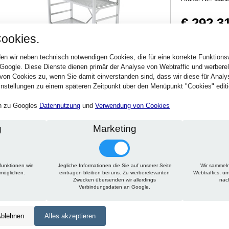
€ 292,3
ookies.
347,85 € inkl. MwSt
Verfügbarkeit:
Sofort
en wir neben technisch notwendigen Cookies, die für eine korrekte Funktion
 Google. Diese Dienste dienen primär der Analyse von Webtraffic und werber
von Cookies zu, wenn Sie damit einverstanden sind, dass wir diese für Anal
Stck.
nstellungen zu einem späteren Zeitpunkt über den Menüpunkt "Cookies" editi
en zu Googles
Datennutzung
und
Verwendung von Cookies
g
Marketing
funktionen wie
Jegliche Informationen die Sie auf unserer Seite
Wir sammeln
Technische Daten
Beschreibung
Zu diesem Artikel passt
rmöglichen.
eintragen bleiben bei uns. Zu werberelevanten
Webtraffics, u
Zwecken übersenden wir allerdings
nac
Verbindungsdaten an Google.
Höhe:
1950 mm
Tiefe:
300 mm
blehnen
Alles akzeptieren
Länge:
850 mm