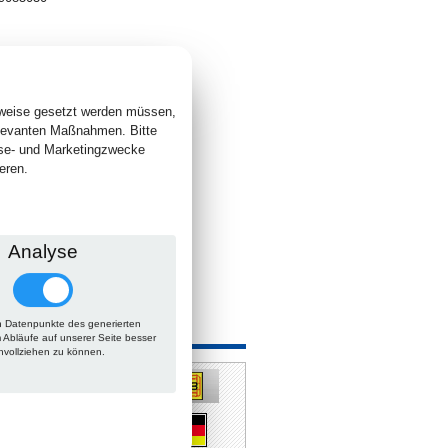
1
. +
Versand
 lieferbar
sweise gesetzt werden müssen,
elevanten Maßnahmen. Bitte
yse- und Marketingzwecke
eren.
Analyse
 Datenpunkte des generierten
 auch
m Abläufe auf unserer Seite besser
hvollziehen zu können.