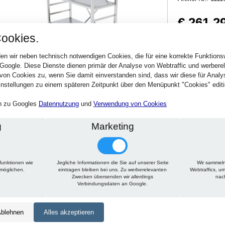
€ 261,2
ookies.
310,94 € inkl. MwSt
Verfügbarkeit:
Sofort
en wir neben technisch notwendigen Cookies, die für eine korrekte Funktion
 Google. Diese Dienste dienen primär der Analyse von Webtraffic und werber
von Cookies zu, wenn Sie damit einverstanden sind, dass wir diese für Anal
Stck.
nstellungen zu einem späteren Zeitpunkt über den Menüpunkt "Cookies" editi
en zu Googles
Datennutzung
und
Verwendung von Cookies
g
Marketing
funktionen wie
Jegliche Informationen die Sie auf unserer Seite
Wir sammeln
Technische Daten
Beschreibung
Zu diesem Artikel passt
rmöglichen.
eintragen bleiben bei uns. Zu werberelevanten
Webtraffics, u
Zwecken übersenden wir allerdings
nac
Verbindungsdaten an Google.
Höhe:
1650 mm
Tiefe:
350 mm
blehnen
Alles akzeptieren
Länge:
800 mm