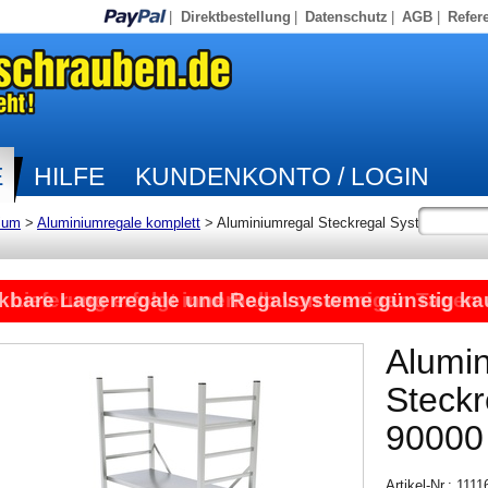
|
Direktbestellung
|
Datenschutz
|
AGB
|
Refer
E
HILFE
KUNDENKONTO / LOGIN
ium
>
Aluminiumregale komplett
>
Aluminiumregal Steckregal System
kbare Lagerregale und Regalsysteme günstig ka
Lieferung erfolgt innerhalb von wenigen Tagen
Alumi
Steck
90000
Artikel-Nr.: 111