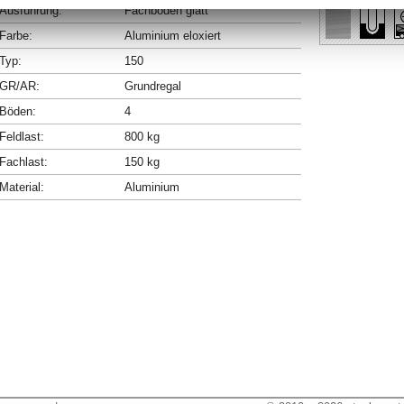
Ausführung:
Fachböden glatt
Farbe:
Aluminium eloxiert
Typ:
150
GR/AR:
Grundregal
Böden:
4
Feldlast:
800 kg
Fachlast:
150 kg
Material:
Aluminium