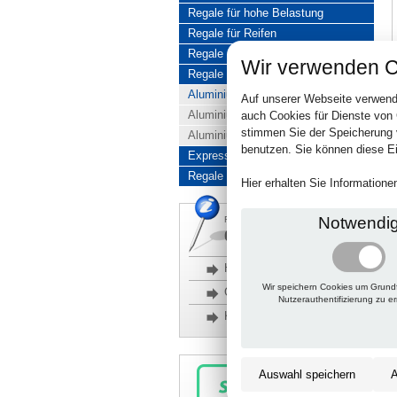
Regale für hohe Belastung
Regale für Reifen
Regale aus Edelstahl
Wir verwenden C
Regale aus Aluminium
Aluminiumregale komplett
Auf unserer Webseite verwend
Aluminiumregal Baukasten
auch Cookies für Dienste von
stimmen Sie der Speicherung 
Aluminiumregal Kombinationen
benutzen. Sie können diese Ei
Express-Produkte
Regale Reduziert
Hier erhalten Sie Information
Notwendi
Rückfragen, Hilfe, Bestellen?
06201 690095-0
Häufige Fragen
Wir speichern Cookies um Grund
Glossar
Nutzerauthentifizierung zu e
Kontakt
Auswahl speichern
A