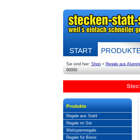
START
PRODUKT
Sie sind hier:
Shop
>
Regale aus Alumin
90000
Stec
Produkte
Regale aus Stahl
Regale im Set
Weitspannregale
Regale für Büros