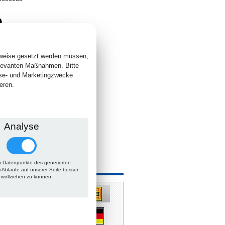
9
. +
Versand
 lieferbar
sweise gesetzt werden müssen,
elevanten Maßnahmen. Bitte
yse- und Marketingzwecke
eren.
Analyse
 Datenpunkte des generierten
 auch
m Abläufe auf unserer Seite besser
hvollziehen zu können.