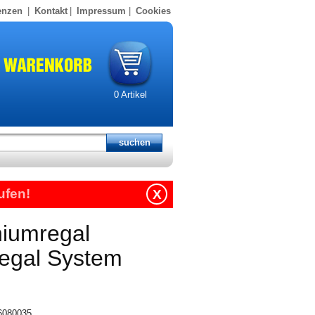
enzen
|
Kontakt
|
Impressum
|
Cookies
0
Artikel
ufen!
X
niumregal
regal System
16080035