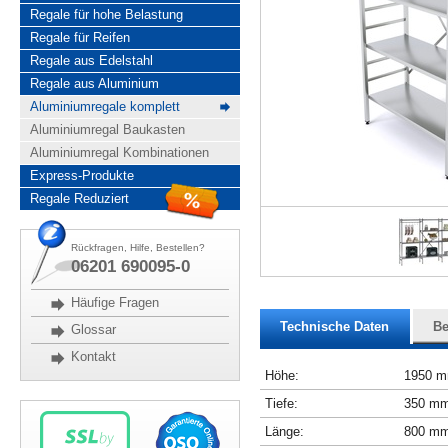
Regale für hohe Belastung
Regale für Reifen
Regale aus Edelstahl
Regale aus Aluminium
Aluminiumregale komplett
Aluminiumregal Baukasten
Aluminiumregal Kombinationen
Express-Produkte
Regale Reduziert
Rückfragen, Hilfe, Bestellen?
06201 690095-0
Häufige Fragen
Technische Daten
Be
Glossar
Kontakt
Höhe:
1950 
Tiefe:
350 m
Länge:
800 m