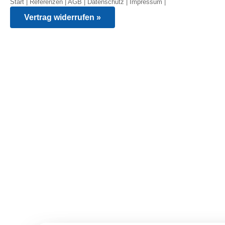
Start
|
Referenzen
|
AGB
|
Datenschutz
|
Impressum
|
Vertrag widerrufen »