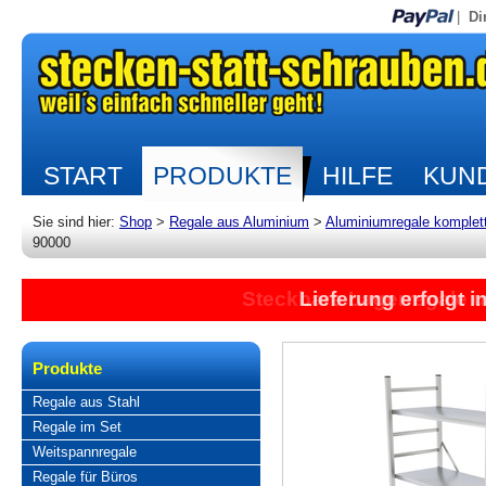
|
Di
START
PRODUKTE
HILFE
KUND
Sie sind hier:
Shop
>
Regale aus Aluminium
>
Aluminiumregale komplet
90000
Lieferung erfolgt 
Produkte
Regale aus Stahl
Regale im Set
Weitspannregale
Regale für Büros