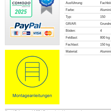
Ausführung:
Fachböd
Farbe:
Alumini
Typ:
150
GR/AR:
Grundr
Böden:
4
Feldlast:
800 kg
Fachlast:
150 kg
Material:
Alumin