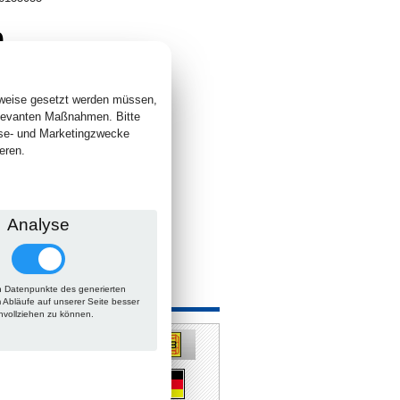
0
. +
Versand
 lieferbar
sweise gesetzt werden müssen,
elevanten Maßnahmen. Bitte
yse- und Marketingzwecke
eren.
Analyse
 Datenpunkte des generierten
 auch
m Abläufe auf unserer Seite besser
hvollziehen zu können.