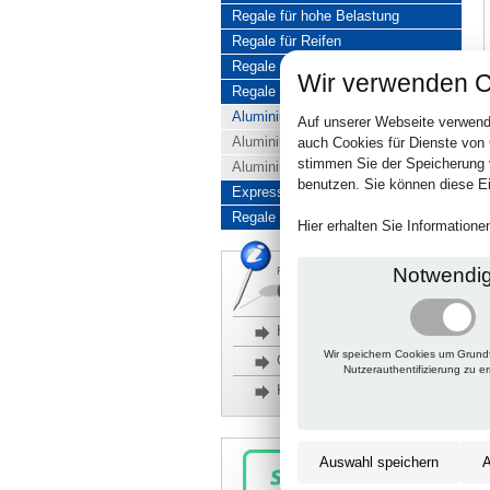
Regale für hohe Belastung
Regale für Reifen
Regale aus Edelstahl
Wir verwenden C
Regale aus Aluminium
Aluminiumregale komplett
Auf unserer Webseite verwend
Aluminiumregal Baukasten
auch Cookies für Dienste von
stimmen Sie der Speicherung 
Aluminiumregal Kombinationen
benutzen. Sie können diese Ei
Express-Produkte
Regale Reduziert
Hier erhalten Sie Information
Notwendi
Rückfragen, Hilfe, Bestellen?
06201 690095-0
Häufige Fragen
Wir speichern Cookies um Grund
Glossar
Nutzerauthentifizierung zu e
Kontakt
Auswahl speichern
A