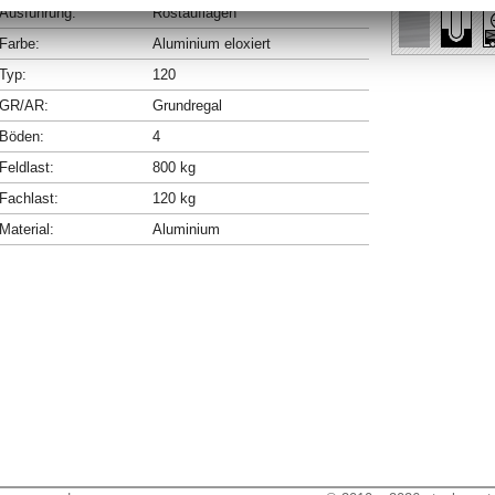
Ausführung:
Rostauflagen
Farbe:
Aluminium eloxiert
Typ:
120
GR/AR:
Grundregal
Böden:
4
Feldlast:
800 kg
Fachlast:
120 kg
Material:
Aluminium