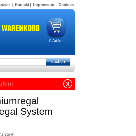
enzen
|
Kontakt
|
Impressum
|
Cookies
0
Artikel
ufen!
X
niumregal
regal System
16135035