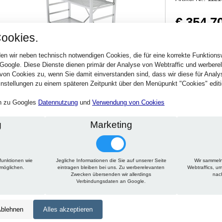
€ 354,7
ookies.
422,09 € inkl. MwSt
Verfügbarkeit:
Sofort
en wir neben technisch notwendigen Cookies, die für eine korrekte Funktion
 Google. Diese Dienste dienen primär der Analyse von Webtraffic und werber
von Cookies zu, wenn Sie damit einverstanden sind, dass wir diese für Anal
Stck.
nstellungen zu einem späteren Zeitpunkt über den Menüpunkt "Cookies" editi
en zu Googles
Datennutzung
und
Verwendung von Cookies
g
Marketing
funktionen wie
Jegliche Informationen die Sie auf unserer Seite
Wir sammeln
Technische Daten
Beschreibung
Zu diesem Artikel passt
rmöglichen.
eintragen bleiben bei uns. Zu werberelevanten
Webtraffics, u
Zwecken übersenden wir allerdings
nac
Verbindungsdaten an Google.
Höhe:
1650 mm
Tiefe:
350 mm
blehnen
Alles akzeptieren
Länge:
1350 mm