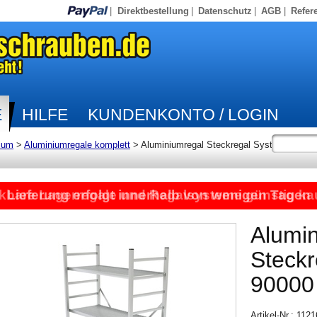
|
Direktbestellung
|
Datenschutz
|
AGB
|
Refer
E
HILFE
KUNDENKONTO / LOGIN
ium
>
Aluminiumregale komplett
>
Aluminiumregal Steckregal System
kbare Lagerregale und Regalsysteme günstig ka
Lieferung erfolgt innerhalb von wenigen Tagen
Alumi
Steck
90000
Artikel-Nr.: 112