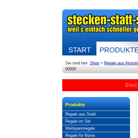
START
PRODUKT
Sie sind hier:
Shop
>
Regale aus Alumin
90000
Stec
Produkte
Regale aus Stahl
Regale im Set
Weitspannregale
Regale für Büros